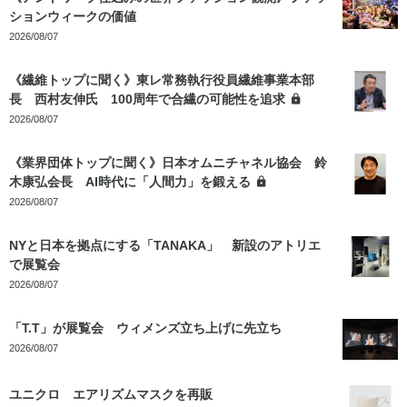
ションウィークの価値
2026/08/07
《繊維トップに聞く》東レ常務執行役員繊維事業本部
長 西村友伸氏 100周年で合繊の可能性を追求
2026/08/07
《業界団体トップに聞く》日本オムニチャネル協会 鈴
木康弘会長 AI時代に「人間力」を鍛える
2026/08/07
NYと日本を拠点にする「TANAKA」 新設のアトリエ
で展覧会
2026/08/07
「T.T」が展覧会 ウィメンズ立ち上げに先立ち
2026/08/07
ユニクロ エアリズムマスクを再販