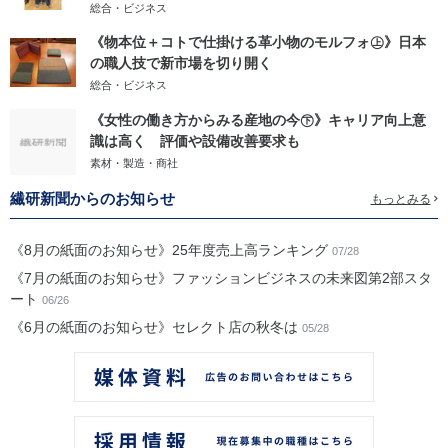
総合・ビジネス
《物本位＋コトで仕掛ける革小物のモルフォ㊤》日本
の職人技で新市場を切り開く
総合・ビジネス
《女性の働き方からみる産地の今㊦》キャリア向上意
識は高く 評価や設備改善要求も
素材・製造・商社
繊研新聞からのお知らせ
もっとみる
《8月の紙面のお知らせ》25年度売上高ランキング
07/28
《7月の紙面のお知らせ》ファッションビジネスの未来図第2部スタ
ート
06/26
《6月の紙面のお知らせ》セレクト店の秋冬は
05/28