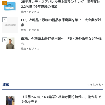
25年度レディスアパレル売上高ランキング 前年度比
3
2.2％増で5年連続の増加
総合・ビジネス
4
EU、衣料品・履物の新品在庫廃棄を禁止 大企業が対
象
総合・ビジネス
白鳩、今期売上高67億円超へ PB・海外販売などを強
5
化
総合・ビジネス
連載
もっとみる
《世界への道・NY編⑫》格差が開く時代に、物作りで
文化を売る