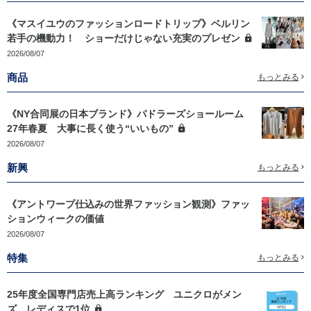
《マスイユウのファッションロードトリップ》ベルリン
若手の機動力！ ショーだけじゃない充実のプレゼン
2026/08/07
商品
もっとみる
《NY合同展の日本ブランド》パドラーズショールーム
27年春夏 大事に長く使う“いいもの”
2026/08/07
新興
もっとみる
《アントワープ仕込みの世界ファッション観測》ファッ
ションウィークの価値
2026/08/07
特集
もっとみる
25年度全国専門店売上高ランキング ユニクロがメン
ズ、レディスで1位