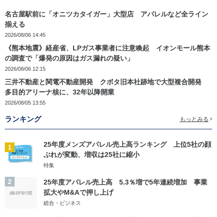
名古屋駅前に「オニツカタイガー」大型店 アパレルなど全ライン
揃える
2026/08/06 14:45
《熊本地震》経産省、LPガス事業者に注意喚起 イオンモール熊本
の調査で「爆発の原因はガス漏れの疑い」
2026/08/06 12:15
三井不動産と関電不動産開発 クボタ旧本社跡地で大型複合開発
多目的アリーナ核に、32年以降開業
2026/08/05 13:55
ランキング
もっとみる
25年度メンズアパレル売上高ランキング 上位5社の顔
1
ぶれが変動、増収は25社に縮小
特集
2
25年度アパレル売上高 5.3％増で5年連続増加 事業
拡大やM&Aで押し上げ
総合・ビジネス