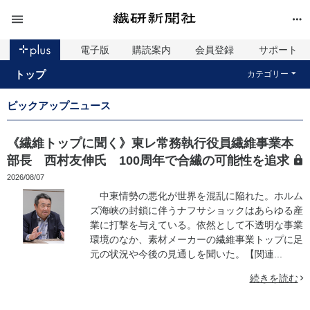
電子版
購読案内
会員登録
サポート
トップ
カテゴリー
ピックアップニュース
《繊維トップに聞く》東レ常務執行役員繊維事業本
部長 西村友伸氏 100周年で合繊の可能性を追求
2026/08/07
中東情勢の悪化が世界を混乱に陥れた。ホルム
ズ海峡の封鎖に伴うナフサショックはあらゆる産
業に打撃を与えている。依然として不透明な事業
環境のなか、素材メーカーの繊維事業トップに足
元の状況や今後の見通しを聞いた。【関連...
続きを読む