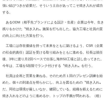
強い結びつきが必要だ。そういう土台があってこそ焼き入れが成功
する。
あるODM（相手先ブランドによる設計・生産）企業は今年、生き
残りをかけた〝焼き入れ〟施策を打ち出した。協力工場と社員の質
の向上に向けた方策を打つ。
工場には存在価値を持って未来をともに築けるよう、CSR（企業
の社会的責任）認証を受ける取り組みをともに進める。社長は就任
後、3年に渡り月2回ペースで出張し海外50工場と話し合ってきた。
今年は、工場を5段階でランク付けする〝焼き入れ〟を行う。
社員は企画と営業を兼ねる。そのため月１回のプレゼン訓練を始
めた。個々の到達点を明らかにし、向上を図るための〝焼き入れ〟
だ。同社は環境が厳しいなか、健闘している。組織を鍛えるために
焼き入れをどのように進めるか、トップの手腕が問われる。（稔）