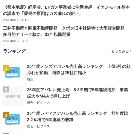
《熊本地震》経産省、LPガス事業者に注意喚起 イオンモール熊本
の調査で「爆発の原因はガス漏れの疑い」
2026/08/06 12:15
三井不動産と関電不動産開発 クボタ旧本社跡地で大型複合開発
多目的アリーナ核に、32年以降開業
2026/08/05 13:55
ランキング
もっとみる
25年度メンズアパレル売上高ランキング 上位5社の顔
1
ぶれが変動、増収は25社に縮小
特集
2
25年度アパレル売上高 5.3％増で5年連続増加 事業
拡大やM&Aで押し上げ
総合・ビジネス
25年度レディスアパレル売上高ランキング 前年度比
3
2.2％増で5年連続の増加
総合・ビジネス