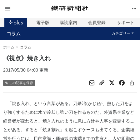
電子版
購読案内
会員登録
サポート
コラム
カテゴリー
ホーム
コラム
《視点》焼き入れ
2017/05/30 04:00 更新
この記事を保存
「焼き入れ」という言葉がある。刀鍛冶(かじ)が、熱した刀をよ
り強くするために水で冷却し強い刀を作るものだ。外資系企業など
経営者が変わると、焼き入れのように急に方針や人事を変更するこ
とがある。すると「焼き割れ」を起こすケースも出てくる。企業経
営を行うには、目的意識・価値観の末端までの共有と、人や組織の