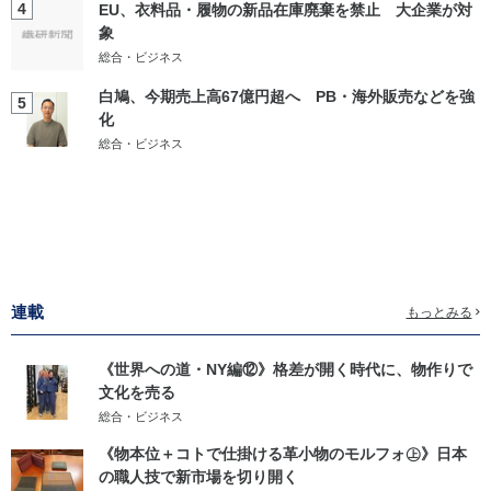
4
EU、衣料品・履物の新品在庫廃棄を禁止 大企業が対
象
総合・ビジネス
白鳩、今期売上高67億円超へ PB・海外販売などを強
5
化
総合・ビジネス
連載
もっとみる
《世界への道・NY編⑫》格差が開く時代に、物作りで
文化を売る
総合・ビジネス
《物本位＋コトで仕掛ける革小物のモルフォ㊤》日本
の職人技で新市場を切り開く