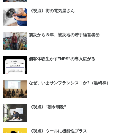
《視点》街の電気屋さん
震災から５年、被災地の若手経営者㊥
個客体験生かす”NPS”の導入広がる
なぜ、いまサンフランシスコか?（黒崎祥）
《視点》”朝令朝改”
《視点》ウールに機能性プラス