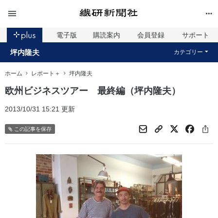
電子版
購読案内
会員登録
サポート
坪内隆夫
カテゴリー
ホーム
レポート＋
坪内隆夫
欧州ビジネスツアー 最終編（坪内隆夫）
2013/10/31 15:21 更新
この記事を保存