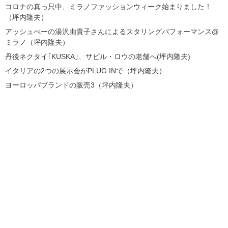
コロナの真っ只中、ミラノファッションウィーク始まりました！
（坪内隆夫）
アッシュぺーの湯沢由貴子さんによるスタリングパフォーマンス@
ミラノ（坪内隆夫）
丹後ネクタイ｢KUSKA｣、サビル・ロウの老舗へ(坪内隆夫)
イタリアの2つの展示会がPLUG INで（坪内隆夫）
ヨーロッパブランドの販売3（坪内隆夫）