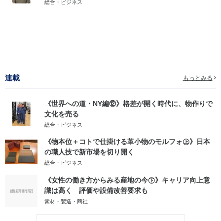
総合・ビジネス
連載
もっとみる
《世界への道・NY編⑫》格差が開く時代に、物作りで
文化を売る
総合・ビジネス
《物本位＋コトで仕掛ける革小物のモルフォ㊤》日本
の職人技で新市場を切り開く
総合・ビジネス
《女性の働き方からみる産地の今㊦》キャリア向上意
識は高く 評価や設備改善要求も
素材・製造・商社