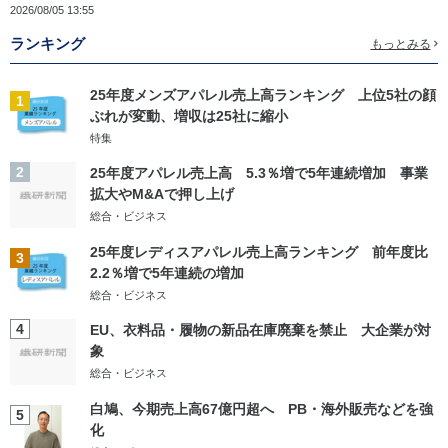
2026/08/05 13:55
ランキング
もっとみる
25年度メンズアパレル売上高ランキング 上位5社の顔
1
ぶれが変動、増収は25社に縮小
特集
2
25年度アパレル売上高 5.3％増で5年連続増加 事業
拡大やM&Aで押し上げ
総合・ビジネス
25年度レディスアパレル売上高ランキング 前年度比
3
2.2％増で5年連続の増加
総合・ビジネス
4
EU、衣料品・履物の新品在庫廃棄を禁止 大企業が対
象
総合・ビジネス
白鳩、今期売上高67億円超へ PB・海外販売などを強
5
化