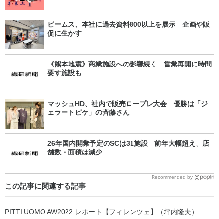
ビームス、本社に過去資料800以上を展示 企画や販
促に生かす
《熊本地震》商業施設への影響続く 営業再開に時間
要す施設も
マッシュHD、社内で販売ロープレ大会 優勝は「ジ
ェラートピケ」の斉藤さん
26年国内開業予定のSCは31施設 前年大幅超え、店
舗数・面積は減少
Recommended by
この記事に関連する記事
PITTI UOMO AW2022 レポート【フィレンツェ】（坪内隆夫）