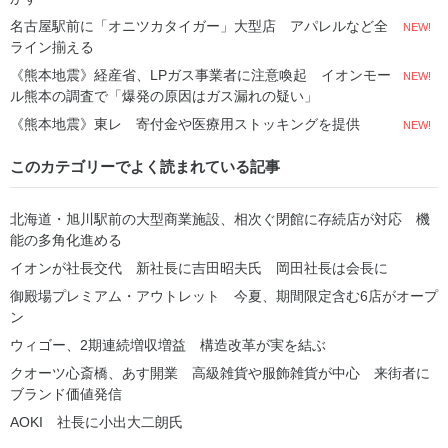
名古屋駅前に「オニツカタイガー」大型店 アパレルなど全
NEW!
ライン揃える
《熊本地震》経産省、LPガス事業者に注意喚起 イオンモー
NEW!
ル熊本の調査で「爆発の原因はガス漏れの疑い」
《熊本地震》東レ 寄付金や医療用ストッキングを提供
NEW!
このカテゴリーでよく読まれている記事
北海道・旭川駅前の大型商業施設、相次ぐ閉館に存続店が対応 機
能の多角化進める
イオンが社長交代 新社長に吉田昭夫氏 岡田社長は会長に
御殿場プレミアム・アウトレット 今夏、期間限定含む6店がオープ
ン
ウィゴー、2期連続増収増益 構造改革が実を結ぶ
クオーツ心斎橋、あす開業 高級雑貨や服飾雑貨が中心 来街者に
ブランド価値発信
AOKI 社長に小出大二朗氏