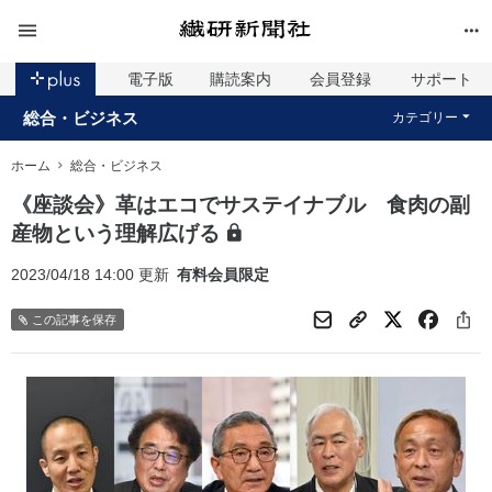
電子版
購読案内
会員登録
サポート
総合・ビジネス
カテゴリー
ホーム
総合・ビジネス
《座談会》革はエコでサステイナブル 食肉の副
産物という理解広げる
2023/04/18 14:00 更新
有料会員限定
この記事を保存