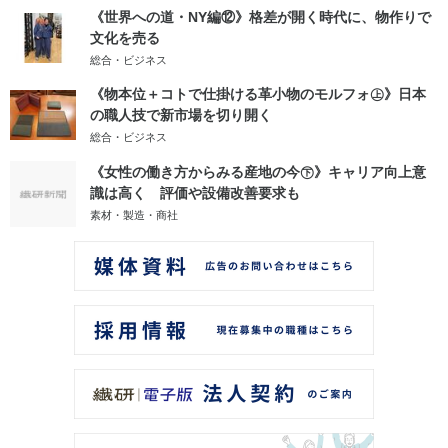
《世界への道・NY編⑫》格差が開く時代に、物作りで
文化を売る
総合・ビジネス
《物本位＋コトで仕掛ける革小物のモルフォ㊤》日本
の職人技で新市場を切り開く
総合・ビジネス
《女性の働き方からみる産地の今㊦》キャリア向上意
識は高く 評価や設備改善要求も
素材・製造・商社