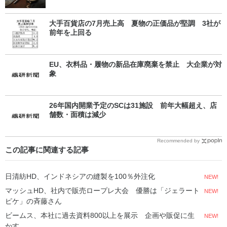
大手百貨店の7月売上高 夏物の正価品が堅調 3社が
前年を上回る
EU、衣料品・履物の新品在庫廃棄を禁止 大企業が対
象
26年国内開業予定のSCは31施設 前年大幅超え、店
舗数・面積は減少
Recommended by
この記事に関連する記事
日清紡HD、インドネシアの縫製を100％外注化
NEW!
マッシュHD、社内で販売ロープレ大会 優勝は「ジェラート
NEW!
ピケ」の斉藤さん
ビームス、本社に過去資料800以上を展示 企画や販促に生
NEW!
かす