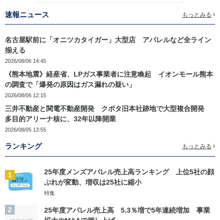
速報ニュース
もっとみる
名古屋駅前に「オニツカタイガー」大型店 アパレルなど全ライン
揃える
2026/08/06 14:45
《熊本地震》経産省、LPガス事業者に注意喚起 イオンモール熊本
の調査で「爆発の原因はガス漏れの疑い」
2026/08/06 12:15
三井不動産と関電不動産開発 クボタ旧本社跡地で大型複合開発
多目的アリーナ核に、32年以降開業
2026/08/05 13:55
ランキング
もっとみる
25年度メンズアパレル売上高ランキング 上位5社の顔
1
ぶれが変動、増収は25社に縮小
特集
2
25年度アパレル売上高 5.3％増で5年連続増加 事業