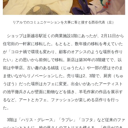
リアルでのコミュニケーションを大事に客と接する西谷代表（左）
ショップは新越谷駅近くの商業施設1階にあったが、2月11日から
住宅街の一軒家に移転した。もともと、数年後の移転を考えていた
が「コロナ禍で環境も変わり、顧客のオアシスのような場所を作り
たい」との思いから前倒しで移転。新店は築30年の3階建てで、以
前は中華店。古い趣のある絨毯（じゅうたん）や一部の壁はそのま
ま使いながらリノベーションした。売り場は2、3階で、厨房（ちゅ
うぼう）だった場所はカフェに変更。出会いがあったアーティスト
の池平撤兵さんが壁面に動物などを描き、羊毛作家の作品を展示す
るなど、アートとカフェ、ファッションが楽しめる店作りを行っ
た。
3階は「ハリス・グレース」「ラプレ」「コフタ」など従来のファ
ッションとともに、娘の蕗さんのアトリエを構える。「作品ができ