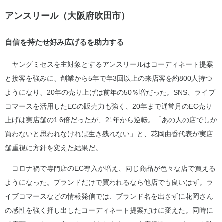
アンスリール（大阪府吹田市）
自信を持たせ好み広げるを助力する
ヤングミセスを主対象とするアンスリールはコーディネート提案
と接客を強みに、創業から5年で年3回以上の来店客を約800人持つ
ようになり、20年の売り上げは前年の50％増だった。SNS、ライブ
コマースを活用したECの販売力も強く、20年まで通常月のEC売り
上げは実店舗の1.6倍だったが、21年から逆転。「あの人の店でしか
買わないと思われなければ生き残れない」と、花岡由香代表が実店
舗重視に方針を変えた結果だ。
コロナ禍で専門店のEC導入が増え、同じ商品が色々な店で買える
ようになった。ブランドだけで買われるなら他店でも良いはず。ラ
イブコマースなどの情報発信では、ブランド名を出さずに花岡さん
の感性を強く押し出したコーディネート提案だけに変えた。同時に