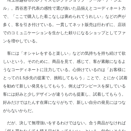
ル」。西谷恵子代表の感性で選び抜いた品揃えとコーディネート力
で、「ここで購入した着こなしは褒められてうれしい」などの声が
多く、客を引き付けている。一貫してネット販売は行わずに、店頭
でのコミュニケーションを生かした頼りになるショップとしてファ
ンを増やしている。
客には「オシャレをすると楽しい」などの気持ちを持ち続けて欲
しいという。そのために、商品を見て、感じて、客が素敵になるよ
うなコーディネートに注力している。心掛けているのは「お客様に
とっての1.5歩先の提案で、挑戦してもらう」ことで、とにかく試着
を勧めて新しい発見をしてもらう。例えばワンピースを探している
客には好みと少しデザインが違うものも提案し、試着してもらう。
好みだけではたんす在庫になりがちで、新しい自分の発見にはつな
がらないからだ。
だが、決して無理強いをするわけではない。合う商品がなければ
「何も買わなくても帰る日があってもいい」という。似合いそうな