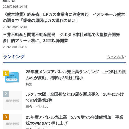
揃える
2026/08/06 14:45
《熊本地震》経産省、LPガス事業者に注意喚起 イオンモール熊本
の調査で「爆発の原因はガス漏れの疑い」
2026/08/06 12:15
三井不動産と関電不動産開発 クボタ旧本社跡地で大型複合開発
多目的アリーナ核に、32年以降開業
2026/08/05 13:55
ランキング
もっとみる
25年度メンズアパレル売上高ランキング 上位5社の顔
1
ぶれが変動、増収は25社に縮小
特集
2
ルクア大阪、全国初など19店を新規導入 28年にかけ
ての改装第1弾
総合・ビジネス
3
25年度アパレル売上高 5.3％増で5年連続増加 事業
拡大やM&Aで押し上げ