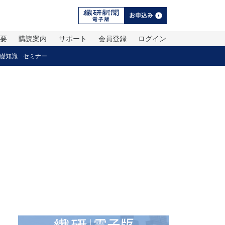
概要
購読案内
サポート
会員登録
ログイン
礎知識
セミナー