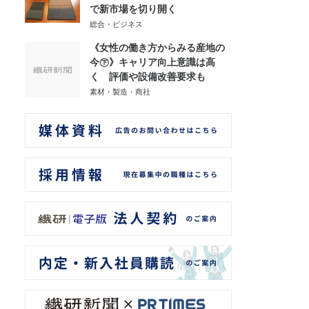
で新市場を切り開く
総合・ビジネス
《女性の働き方からみる産地の
今㊦》キャリア向上意識は高
く 評価や設備改善要求も
素材・製造・商社