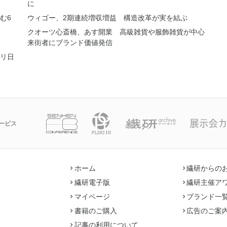
に
む6
ウィゴー、2期連続増収増益 構造改革が実を結ぶ
クオーツ心斎橋、あす開業 高級雑貨や服飾雑貨が中心
来街者にブランド価値発信
リ日
ービス
ホーム
繊研からの
繊研電子版
繊研主催ア
マイページ
ブランド一
書籍のご購入
広告のご案
記事の利用について