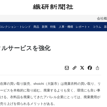
会社
コレクション・トレンド
商品
新興
特集
人事・機構
レポート＋
コラム
基
イクルサービスを強化
庫の買い取り販売、shoichi（大阪市）は廃棄衣料の買い取り、リ
ービスを本格的に取り組む。廃棄するよりも安く、環境にも良い事
ける。衣料品を廃棄してきたアパレル企業にとっては、廃棄費用が
売り上げを得られるメリットがある。