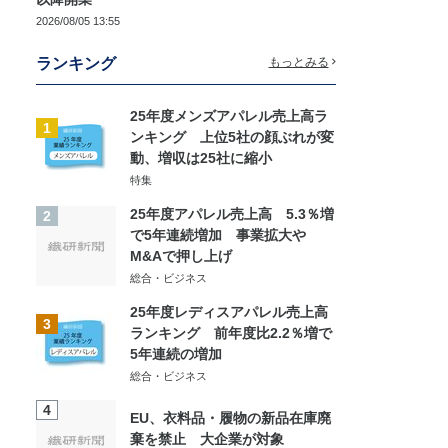
2026/08/05 13:55
ランキング
もっとみる
25年度メンズアパレル売上高ラ
1
ンキング 上位5社の顔ぶれが変
動、増収は25社に縮小
特集
25年度アパレル売上高 5.3％増
2
で5年連続増加 事業拡大や
M&Aで押し上げ
総合・ビジネス
25年度レディスアパレル売上高
3
ランキング 前年度比2.2％増で
5年連続の増加
総合・ビジネス
4
EU、衣料品・履物の新品在庫廃
棄を禁止 大企業が対象