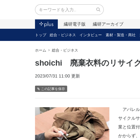
繊研電子版
繊研アーカイブ
トップ
総合・ビジネス
インタビュー
素材・製造・商社
ホーム
総合・ビジネス
shoichi 廃棄衣料のリサ
2023/07/31 11:00 更新
この記事を保存
アパレル在
サイクルサ
業と位置付
かからず、