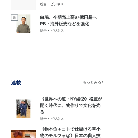
総合・ビジネス
白鳩、今期売上高67億円超へ
5
PB・海外販売などを強化
総合・ビジネス
連載
もっとみる
《世界への道・NY編⑫》格差が
開く時代に、物作りで文化を売
る
総合・ビジネス
《物本位＋コトで仕掛ける革小
物のモルフォ㊤》日本の職人技