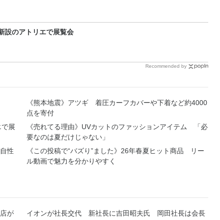
 新設のアトリエで展覧会
Recommended by
《熊本地震》アツギ 着圧カーフカバーや下着など約4000
点を寄付
エで展
《売れてる理由》UVカットのファッションアイテム 「必
要なのは夏だけじゃない」
自性
《この投稿で“バズり”ました》26年春夏ヒット商品 リー
ル動画で魅力を分かりやすく
店が
イオンが社長交代 新社長に吉田昭夫氏 岡田社長は会長