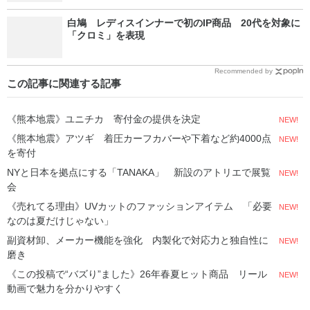
白鳩 レディスインナーで初のIP商品 20代を対象に
「クロミ」を表現
Recommended by
この記事に関連する記事
《熊本地震》ユニチカ 寄付金の提供を決定
NEW!
《熊本地震》アツギ 着圧カーフカバーや下着など約4000点
NEW!
を寄付
NYと日本を拠点にする「TANAKA」 新設のアトリエで展覧
NEW!
会
《売れてる理由》UVカットのファッションアイテム 「必要
NEW!
なのは夏だけじゃない」
副資材卸、メーカー機能を強化 内製化で対応力と独自性に
NEW!
磨き
《この投稿で“バズり”ました》26年春夏ヒット商品 リール
NEW!
動画で魅力を分かりやすく