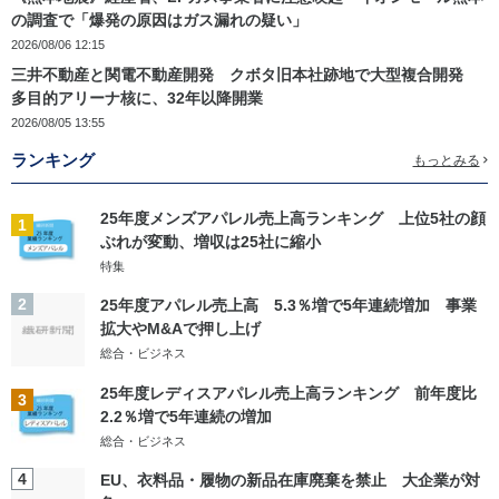
の調査で「爆発の原因はガス漏れの疑い」
2026/08/06 12:15
三井不動産と関電不動産開発 クボタ旧本社跡地で大型複合開発
多目的アリーナ核に、32年以降開業
2026/08/05 13:55
ランキング
もっとみる
25年度メンズアパレル売上高ランキング 上位5社の顔
1
ぶれが変動、増収は25社に縮小
特集
2
25年度アパレル売上高 5.3％増で5年連続増加 事業
拡大やM&Aで押し上げ
総合・ビジネス
25年度レディスアパレル売上高ランキング 前年度比
3
2.2％増で5年連続の増加
総合・ビジネス
4
EU、衣料品・履物の新品在庫廃棄を禁止 大企業が対