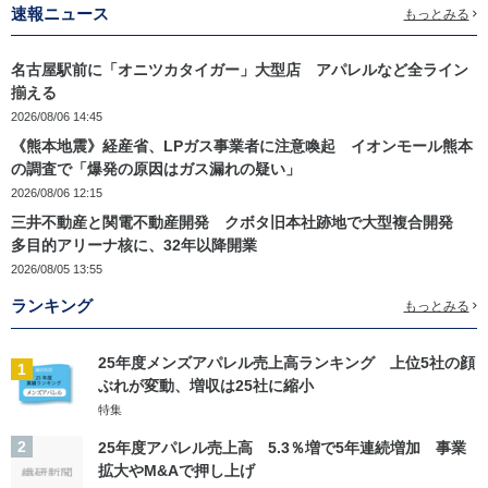
速報ニュース
もっとみる
名古屋駅前に「オニツカタイガー」大型店 アパレルなど全ライン
揃える
2026/08/06 14:45
《熊本地震》経産省、LPガス事業者に注意喚起 イオンモール熊本
の調査で「爆発の原因はガス漏れの疑い」
2026/08/06 12:15
三井不動産と関電不動産開発 クボタ旧本社跡地で大型複合開発
多目的アリーナ核に、32年以降開業
2026/08/05 13:55
ランキング
もっとみる
25年度メンズアパレル売上高ランキング 上位5社の顔
1
ぶれが変動、増収は25社に縮小
特集
2
25年度アパレル売上高 5.3％増で5年連続増加 事業
拡大やM&Aで押し上げ