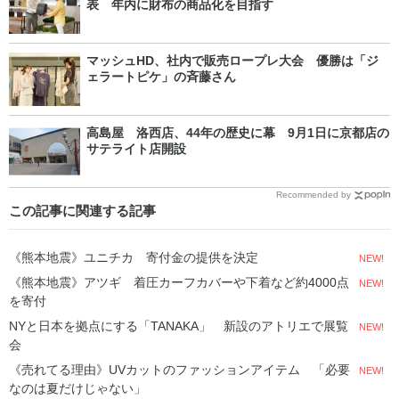
表 年内に財布の商品化を目指す
マッシュHD、社内で販売ロープレ大会 優勝は「ジ
ェラートピケ」の斉藤さん
高島屋 洛西店、44年の歴史に幕 9月1日に京都店の
サテライト店開設
Recommended by
この記事に関連する記事
《熊本地震》ユニチカ 寄付金の提供を決定
NEW!
《熊本地震》アツギ 着圧カーフカバーや下着など約4000点
NEW!
を寄付
NYと日本を拠点にする「TANAKA」 新設のアトリエで展覧
NEW!
会
《売れてる理由》UVカットのファッションアイテム 「必要
NEW!
なのは夏だけじゃない」