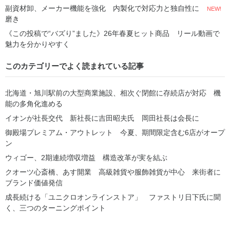
副資材卸、メーカー機能を強化 内製化で対応力と独自性に
NEW!
磨き
《この投稿で“バズり”ました》26年春夏ヒット商品 リール動画で
魅力を分かりやすく
このカテゴリーでよく読まれている記事
北海道・旭川駅前の大型商業施設、相次ぐ閉館に存続店が対応 機
能の多角化進める
イオンが社長交代 新社長に吉田昭夫氏 岡田社長は会長に
御殿場プレミアム・アウトレット 今夏、期間限定含む6店がオープ
ン
ウィゴー、2期連続増収増益 構造改革が実を結ぶ
クオーツ心斎橋、あす開業 高級雑貨や服飾雑貨が中心 来街者に
ブランド価値発信
成長続ける「ユニクロオンラインストア」 ファストリ日下氏に聞
く、三つのターニングポイント