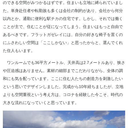
のできる空間がみつかるはずです。住まいも立地に縛られていまし
た。単身赴任者や転勤族も多くは会社の制約があり、会社から何分
以内とか。通勤に便利な駅チカの住宅です。しかし、それでは働く
ことが主で、住むことが従になってしまう。住まいはもっと自由で
あるべきです。フラットガゼレイには、自分の好きな椅子を置くの
にふさわしい空間は「ここしかない」と思ったからと、選んでくれ
た住人もいます。
ワンルームでも36平方メートル、天井高は2.7メートルあり、狭さ
や圧迫感はありません。素材の細部までこだわりながら、全体の調
和にも気を配っています。ここに住む人たちの創造力を刺激したい
という思いでデザインしました。完成から10年経ちましたが、立地
よりも空間重視という考え方は、コロナを経験した今こそ、時代の
大きな流れになっていくと思っています。