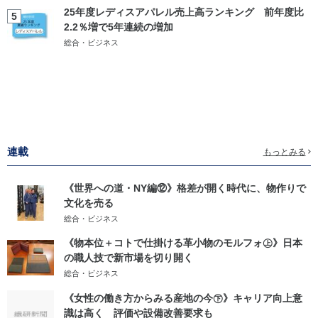
25年度レディスアパレル売上高ランキング 前年度比
5
2.2％増で5年連続の増加
総合・ビジネス
連載
もっとみる
《世界への道・NY編⑫》格差が開く時代に、物作りで
文化を売る
総合・ビジネス
《物本位＋コトで仕掛ける革小物のモルフォ㊤》日本
の職人技で新市場を切り開く
総合・ビジネス
《女性の働き方からみる産地の今㊦》キャリア向上意
識は高く 評価や設備改善要求も