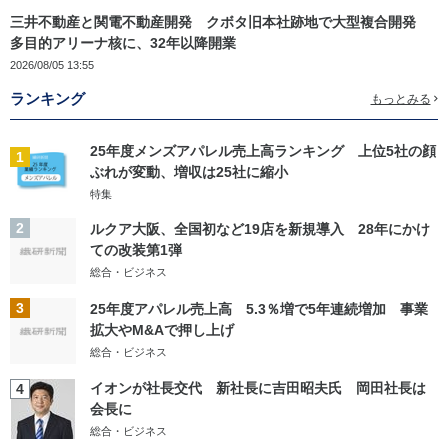
三井不動産と関電不動産開発 クボタ旧本社跡地で大型複合開発
多目的アリーナ核に、32年以降開業
2026/08/05 13:55
ランキング
もっとみる
25年度メンズアパレル売上高ランキング 上位5社の顔
1
ぶれが変動、増収は25社に縮小
特集
2
ルクア大阪、全国初など19店を新規導入 28年にかけ
ての改装第1弾
総合・ビジネス
3
25年度アパレル売上高 5.3％増で5年連続増加 事業
拡大やM&Aで押し上げ
総合・ビジネス
イオンが社長交代 新社長に吉田昭夫氏 岡田社長は
4
会長に
総合・ビジネス