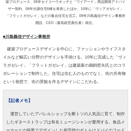
築プロデュース、06年セイコーウオッチと「ワイアード」商品開発アドバイ
ザー契約、08年分譲住宅6棟を発表したほか、10年に「ヴィアガゼレイ」
「フラットガゼレイ」などの集合住宅を完工。09年川島義信デザイン事務所
開設、CEO（最高経営責任者）就任。
■川島義信デザイン事務所
建築プロデュースデザインを中心に、ファッションやライフスタ
イルなど幅広い分野のデザインを手掛ける。10年に完成した「ヴィ
ラガゼレイ」「フラットガゼレイ」は建築家の鵜飼哲矢氏とのコラ
ボレーションで制作した。住宅は住む人のものでなく、街の共有物
という発想で、街の景観を作るデザインにこだわる。
【記者メモ】
運営していたアパレルショップを断トツの人気店に育て、制作
したギターストラップは有名ミュージシャンが愛用する。食品メ
ーカーとの協業でデザインした有田焼のボトルはドバイのフード