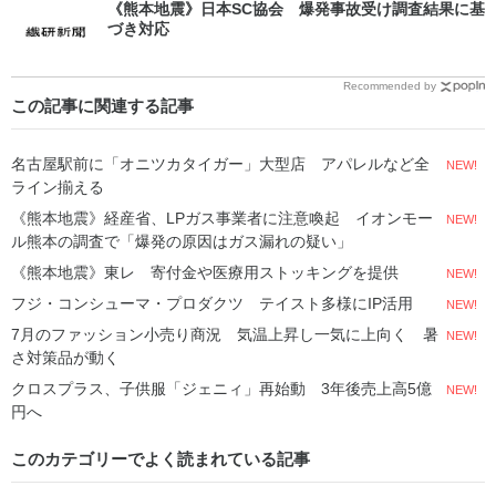
《熊本地震》日本SC協会 爆発事故受け調査結果に基
づき対応
Recommended by
この記事に関連する記事
名古屋駅前に「オニツカタイガー」大型店 アパレルなど全
NEW!
ライン揃える
《熊本地震》経産省、LPガス事業者に注意喚起 イオンモー
NEW!
ル熊本の調査で「爆発の原因はガス漏れの疑い」
《熊本地震》東レ 寄付金や医療用ストッキングを提供
NEW!
フジ・コンシューマ・プロダクツ テイスト多様にIP活用
NEW!
7月のファッション小売り商況 気温上昇し一気に上向く 暑
NEW!
さ対策品が動く
クロスプラス、子供服「ジェニィ」再始動 3年後売上高5億
NEW!
円へ
このカテゴリーでよく読まれている記事