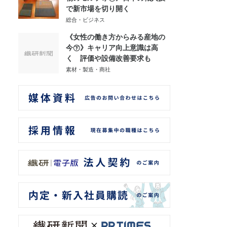
で新市場を切り開く
総合・ビジネス
《女性の働き方からみる産地の
今㊦》キャリア向上意識は高
く 評価や設備改善要求も
素材・製造・商社