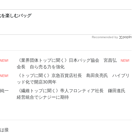
化を楽しむバッグ
Recommended by
《業界団体トップに聞く》日本バッグ協会 宮昌弘
NEW!
NEW!
会長 自ら売る力を強化
《トップに聞く》京急百貨店社長 島田良亮氏 ハイブリ
NEW!
ッド化で開店30周年
純一
《繊維トップに聞く》帝人フロンティア社長 鎌田進氏
経営統合でシナジーに期待
は接