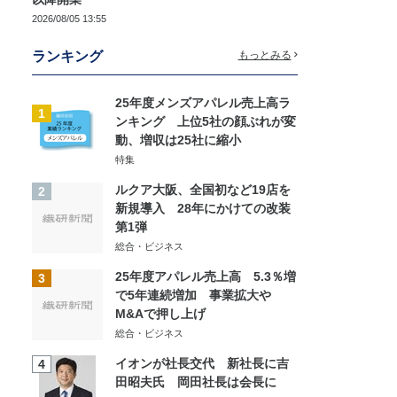
2026/08/05 13:55
ランキング
もっとみる
25年度メンズアパレル売上高ラ
1
ンキング 上位5社の顔ぶれが変
動、増収は25社に縮小
特集
ルクア大阪、全国初など19店を
2
新規導入 28年にかけての改装
第1弾
総合・ビジネス
25年度アパレル売上高 5.3％増
3
で5年連続増加 事業拡大や
M&Aで押し上げ
総合・ビジネス
イオンが社長交代 新社長に吉
4
田昭夫氏 岡田社長は会長に