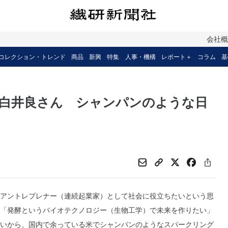
会社
コレクション・トレンド
商品
新興
特集
人事・機構
レポート＋
コラム
基
 白井良さん シャンパンのような日
アントレプレナー（連続起業家）として社会に役立ちたいという思
「発酵というバイオテクノロジー（生物工学）で未来を作りたい」
いから、国内で余っている米でシャンパンのようなスパークリング