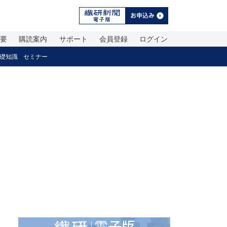
概要
購読案内
サポート
会員登録
ログイン
礎知識
セミナー