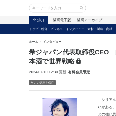
繊研電子版
繊研アーカイブ
トップ
総合・ビジネス
インタビュー
素材・製造・商社
ホーム
インタビュー
希ジャパン代表取締役CEO
本酒で世界戦略
2024/07/10 12:30 更新
有料会員限定
この記事を保存
シリアル
いがある。
との強い思