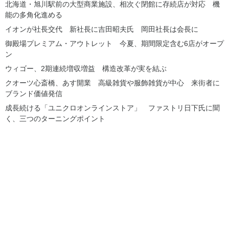
北海道・旭川駅前の大型商業施設、相次ぐ閉館に存続店が対応 機
能の多角化進める
イオンが社長交代 新社長に吉田昭夫氏 岡田社長は会長に
御殿場プレミアム・アウトレット 今夏、期間限定含む6店がオープ
ン
ウィゴー、2期連続増収増益 構造改革が実を結ぶ
クオーツ心斎橋、あす開業 高級雑貨や服飾雑貨が中心 来街者に
ブランド価値発信
成長続ける「ユニクロオンラインストア」 ファストリ日下氏に聞
く、三つのターニングポイント