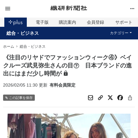
電子版
購読案内
会員登録
サポート
総合・ビジネス
カテゴリー
ホーム
総合・ビジネス
《注目のリヤドでファッションウィーク④》ベイ
クルーズ武見弥生さんの目㊦ 日本ブランドの進
出にはまだ少し時間が
2026/02/05 11:30 更新
有料会員限定
この記事を保存