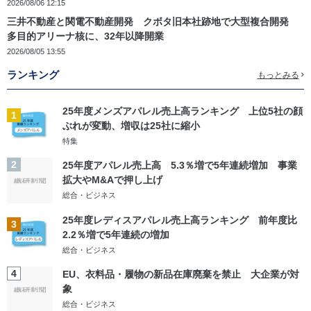
2026/08/06 12:15
三井不動産と関電不動産開発 クボタ旧本社跡地で大型複合開発
多目的アリーナ核に、32年以降開業
2026/08/05 13:55
ランキング
もっとみる
25年度メンズアパレル売上高ランキング 上位5社の顔
1
ぶれが変動、増収は25社に縮小
特集
2
25年度アパレル売上高 5.3％増で5年連続増加 事業
拡大やM&Aで押し上げ
総合・ビジネス
25年度レディスアパレル売上高ランキング 前年度比
3
2.2％増で5年連続の増加
総合・ビジネス
4
EU、衣料品・履物の新品在庫廃棄を禁止 大企業が対
象
総合・ビジネス