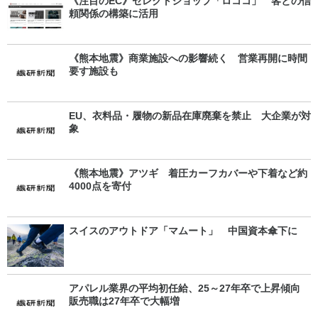
《注目のEC》セレクトショップ「ロココ」 客との信
頼関係の構築に活用
《熊本地震》商業施設への影響続く 営業再開に時間
要す施設も
EU、衣料品・履物の新品在庫廃棄を禁止 大企業が対
象
《熊本地震》アツギ 着圧カーフカバーや下着など約
4000点を寄付
スイスのアウトドア「マムート」 中国資本傘下に
アパレル業界の平均初任給、25～27年卒で上昇傾向
販売職は27年卒で大幅増