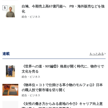
白鳩、今期売上高67億円超へ PB・海外販売などを強
5
化
総合・ビジネス
連載
もっとみる
《世界への道・NY編⑫》格差が開く時代に、物作りで
文化を売る
総合・ビジネス
《物本位＋コトで仕掛ける革小物のモルフォ㊤》日本
の職人技で新市場を切り開く
総合・ビジネス
《女性の働き方からみる産地の今㊦》キャリア向上意