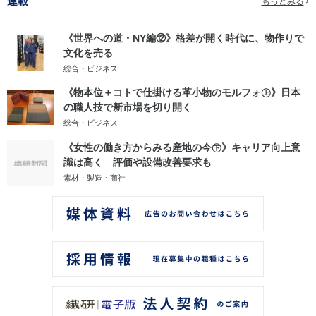
連載
もっとみる
《世界への道・NY編⑫》格差が開く時代に、物作りで
文化を売る
総合・ビジネス
《物本位＋コトで仕掛ける革小物のモルフォ㊤》日本
の職人技で新市場を切り開く
総合・ビジネス
《女性の働き方からみる産地の今㊦》キャリア向上意
識は高く 評価や設備改善要求も
素材・製造・商社