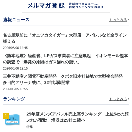
速報ニュース
もっとみる
名古屋駅前に「オニツカタイガー」大型店 アパレルなど全ライン
揃える
2026/08/06 14:45
《熊本地震》経産省、LPガス事業者に注意喚起 イオンモール熊本
の調査で「爆発の原因はガス漏れの疑い」
2026/08/06 12:15
三井不動産と関電不動産開発 クボタ旧本社跡地で大型複合開発
多目的アリーナ核に、32年以降開業
2026/08/05 13:55
ランキング
もっとみる
25年度メンズアパレル売上高ランキング 上位5社の顔
1
ぶれが変動、増収は25社に縮小
特集