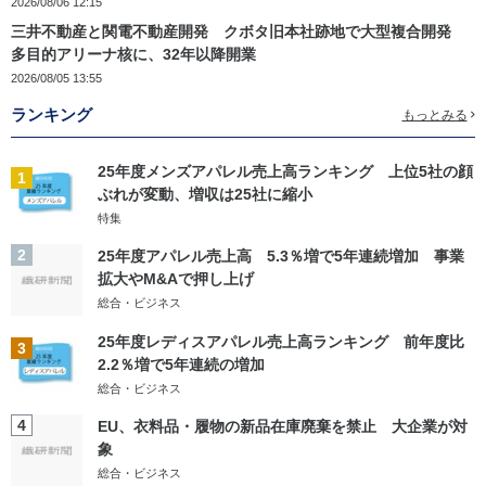
2026/08/06 12:15
三井不動産と関電不動産開発 クボタ旧本社跡地で大型複合開発
多目的アリーナ核に、32年以降開業
2026/08/05 13:55
ランキング
もっとみる
25年度メンズアパレル売上高ランキング 上位5社の顔
1
ぶれが変動、増収は25社に縮小
特集
2
25年度アパレル売上高 5.3％増で5年連続増加 事業
拡大やM&Aで押し上げ
総合・ビジネス
25年度レディスアパレル売上高ランキング 前年度比
3
2.2％増で5年連続の増加
総合・ビジネス
4
EU、衣料品・履物の新品在庫廃棄を禁止 大企業が対
象
総合・ビジネス