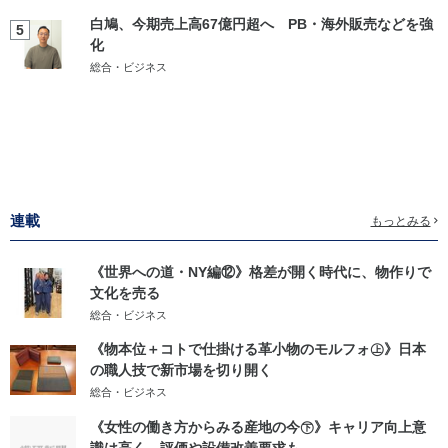
白鳩、今期売上高67億円超へ PB・海外販売などを強
5
化
総合・ビジネス
連載
もっとみる
《世界への道・NY編⑫》格差が開く時代に、物作りで
文化を売る
総合・ビジネス
《物本位＋コトで仕掛ける革小物のモルフォ㊤》日本
の職人技で新市場を切り開く
総合・ビジネス
《女性の働き方からみる産地の今㊦》キャリア向上意