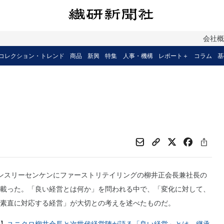
会社
コレクション・トレンド
商品
新興
特集
人事・機構
レポート＋
コラム
基
ンスリーセンケンにファーストリテイリングの柳井正会長兼社長の
載った。「良い経営とは何か」を問われる中で、「変化に対して、
素直に対応する経営」が大切との考えを述べたものだ。