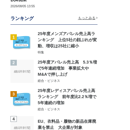
2026/08/05 13:55
ランキング
もっとみる
25年度メンズアパレル売上高ラ
1
ンキング 上位5社の顔ぶれが変
動、増収は25社に縮小
特集
25年度アパレル売上高 5.3％増
2
で5年連続増加 事業拡大や
M&Aで押し上げ
総合・ビジネス
25年度レディスアパレル売上高
3
ランキング 前年度比2.2％増で
5年連続の増加
総合・ビジネス
4
EU、衣料品・履物の新品在庫廃
棄を禁止 大企業が対象