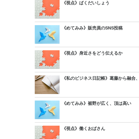
《視点》ばくだいしょう
《めてみみ》販売員のSNS投稿
《視点》身近さをどう伝えるか
《私のビジネス日記帳》葛藤から融合
《めてみみ》裾野が広く、頂は高い
《視点》働くおばさん