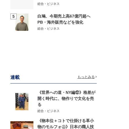
総合・ビジネス
白鳩、今期売上高67億円超へ
5
PB・海外販売などを強化
総合・ビジネス
連載
もっとみる
《世界への道・NY編⑫》格差が
開く時代に、物作りで文化を売
る
総合・ビジネス
《物本位＋コトで仕掛ける革小
物のモルフォ㊤》日本の職人技