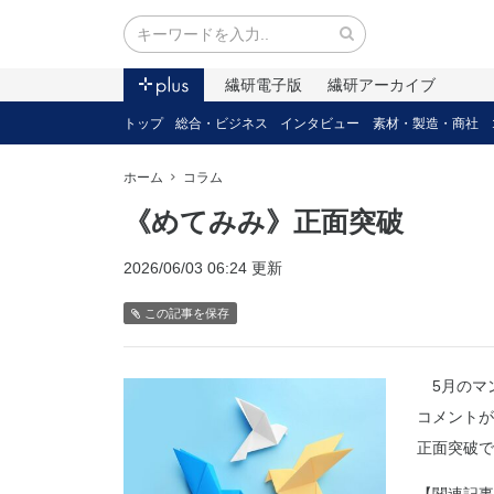
繊研電子版
繊研アーカイブ
トップ
総合・ビジネス
インタビュー
素材・製造・商社
ホーム
コラム
《めてみみ》正面突破
2026/06/03 06:24 更新
この記事を保存
5月のマ
コメントが
正面突破で