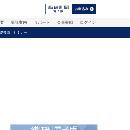
概要
購読案内
サポート
会員登録
ログイン
礎知識
セミナー