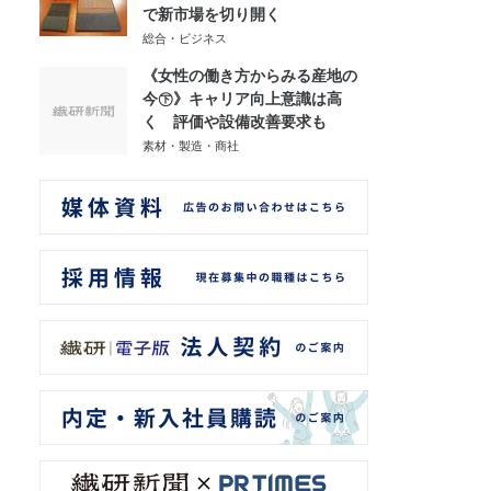
で新市場を切り開く
総合・ビジネス
《女性の働き方からみる産地の
今㊦》キャリア向上意識は高
く 評価や設備改善要求も
素材・製造・商社