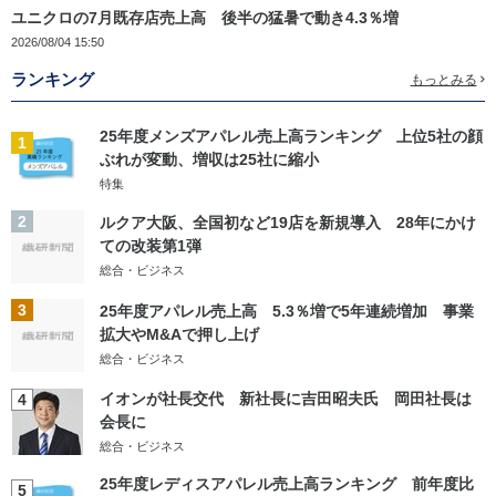
ユニクロの7月既存店売上高 後半の猛暑で動き4.3％増
2026/08/04 15:50
ランキング
もっとみる
25年度メンズアパレル売上高ランキング 上位5社の顔
1
ぶれが変動、増収は25社に縮小
特集
2
ルクア大阪、全国初など19店を新規導入 28年にかけ
ての改装第1弾
総合・ビジネス
3
25年度アパレル売上高 5.3％増で5年連続増加 事業
拡大やM&Aで押し上げ
総合・ビジネス
イオンが社長交代 新社長に吉田昭夫氏 岡田社長は
4
会長に
総合・ビジネス
25年度レディスアパレル売上高ランキング 前年度比
5