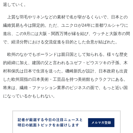
退していく。
上質な羽毛やリネンなどの素材で名が挙がるくらいで、日本との
繊維貿易も今は限定的。ただ、ユニクロが24年に首都ワルシャワに
進出、この9月には大阪・関西万博が縁を結び、ウッチと大阪市の間
で、経済分野における交流促進を目的とした合意が結ばれた。
欧州のなかでもポーランドは親日国として知られる。様々な歴史
的経緯に加え、建国の父と言われるユゼフ・ピウスツキの子孫、木
村和保氏は日本で生涯を送った。磯崎新氏が設計、日本政府も出資
した欧州屈指の日本美術・工芸品を持つ美術館もクラクフにある。
将来は、繊維・ファッション業界のビジネスの面で、もっと近い国
になっているかもしれない。