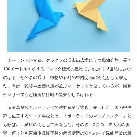
ポーランドの古都、クラクフの旧市街広場に立つ織物会館。長さ
100メートルを超えるゴシック様式の建物で、起源は13世紀にさか
のぼる。その名の通り、織物や衣料の東西交易の拠点として栄え
た。今は、雑貨や土産物店が並ぶマーケットとなっているが、回廊
やレリーフなど随所に往時の繁栄がしのばれる。
産業革命後もポーランドの繊維産業は大きく発展した。国の中央
部に位置するウッチ県などは、「ポーランドのマンチェスター」と
も呼ばれ、繊維の街として興隆した。その後、2度の世界大戦の影
響、何よりも東西冷戦終了後の産業構造の変化の中で繊維産業は衰