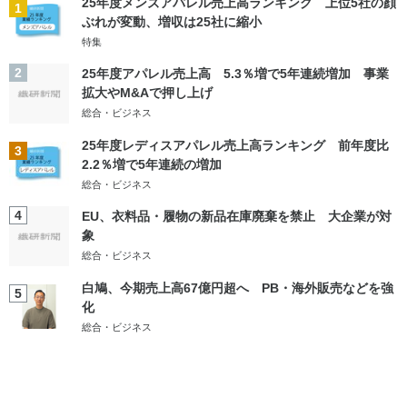
25年度メンズアパレル売上高ランキング 上位5社の顔
1
ぶれが変動、増収は25社に縮小
特集
2
25年度アパレル売上高 5.3％増で5年連続増加 事業
拡大やM&Aで押し上げ
総合・ビジネス
25年度レディスアパレル売上高ランキング 前年度比
3
2.2％増で5年連続の増加
総合・ビジネス
4
EU、衣料品・履物の新品在庫廃棄を禁止 大企業が対
象
総合・ビジネス
白鳩、今期売上高67億円超へ PB・海外販売などを強
5
化
総合・ビジネス