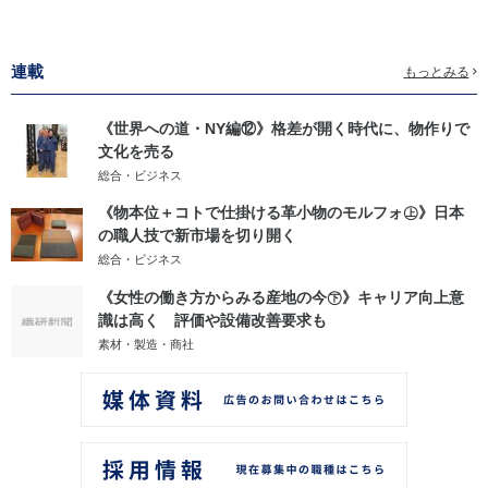
連載
もっとみる
《世界への道・NY編⑫》格差が開く時代に、物作りで
文化を売る
総合・ビジネス
《物本位＋コトで仕掛ける革小物のモルフォ㊤》日本
の職人技で新市場を切り開く
総合・ビジネス
《女性の働き方からみる産地の今㊦》キャリア向上意
識は高く 評価や設備改善要求も
素材・製造・商社