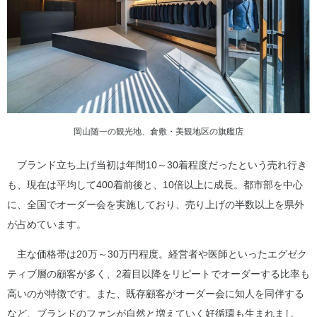
岡山随一の観光地、倉敷・美観地区の旗艦店
ブランド立ち上げ当初は年間10～30着程度だったという売れ行き
も、現在は平均して400着前後と、10倍以上に成長。都市部を中心
に、全国でオーダー会を実施しており、売り上げの半数以上を県外
が占めています。
主な価格帯は20万～30万円程度。経営者や医師といったエグゼク
ティブ層の顧客が多く、2着目以降をリピートでオーダーする比率も
高いのが特徴です。また、既存顧客がオーダー会に知人を同伴する
など、ブランドのファンが自然と増えていく好循環も生まれまし