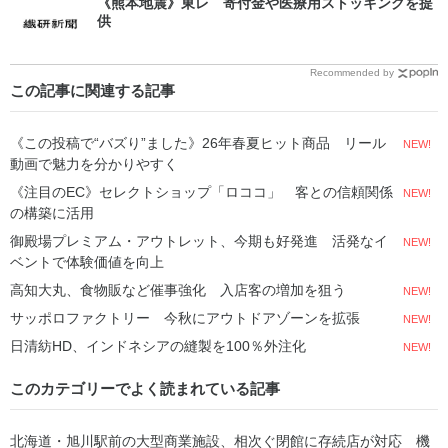
《熊本地震》東レ 寄付金や医療用ストッキングを提
供
Recommended by
この記事に関連する記事
《この投稿で“バズり”ました》26年春夏ヒット商品 リール
NEW!
動画で魅力を分かりやすく
《注目のEC》セレクトショップ「ロココ」 客との信頼関係
NEW!
の構築に活用
御殿場プレミアム・アウトレット、今期も好発進 活発なイ
NEW!
ベントで体験価値を向上
高知大丸、食物販など催事強化 入店客の増加を狙う
NEW!
サッポロファクトリー 今秋にアウトドアゾーンを拡張
NEW!
日清紡HD、インドネシアの縫製を100％外注化
NEW!
このカテゴリーでよく読まれている記事
北海道・旭川駅前の大型商業施設、相次ぐ閉館に存続店が対応 機