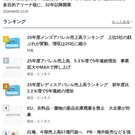
多目的アリーナ核に、32年以降開業
2026/08/05 13:55
ランキング
もっとみる
25年度メンズアパレル売上高ランキング 上位5社の顔
1
ぶれが変動、増収は25社に縮小
特集
2
25年度アパレル売上高 5.3％増で5年連続増加 事業
拡大やM&Aで押し上げ
総合・ビジネス
25年度レディスアパレル売上高ランキング 前年度比
3
2.2％増で5年連続の増加
総合・ビジネス
4
EU、衣料品・履物の新品在庫廃棄を禁止 大企業が対
象
総合・ビジネス
白鳩、今期売上高67億円超へ PB・海外販売などを強
5