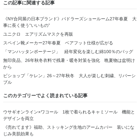
この記事に関連する記事
《NY合同展の日本ブランド》パドラーズショールーム27年春夏 大
事に長く使う“いいもの”
ユニクロ エアリズムマスクを再販
スペイン靴メーカー27年春夏 ベアフット仕様が広がる
「マンハッタンポーテージ」 経年変化を楽しむ綿100％のバッグ
無印良品、26年秋冬衣料で残暑・暖冬対策を強化 晩夏物は盆明け
から
ビショップ「ケレン」26～27年秋冬 大人が楽しむ刺繍、リバーシ
ブル
このカテゴリーでよく読まれている記事
ウサギオンライン×ワコール 1枚で着られるキャミソール 機能と
デザインを両立
《売れてます》福助、ストッキング生地のアームカバー 装いにな
じみ美肌効果も