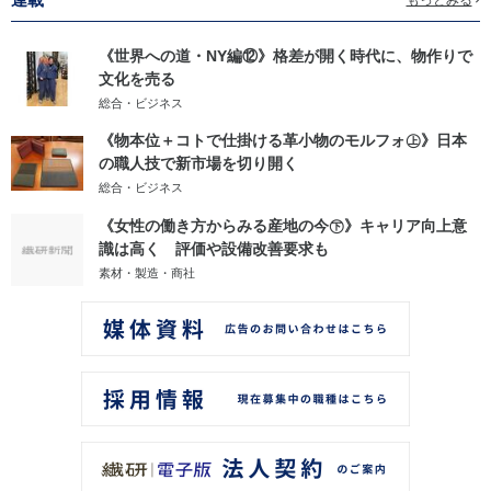
《世界への道・NY編⑫》格差が開く時代に、物作りで
文化を売る
総合・ビジネス
《物本位＋コトで仕掛ける革小物のモルフォ㊤》日本
の職人技で新市場を切り開く
総合・ビジネス
《女性の働き方からみる産地の今㊦》キャリア向上意
識は高く 評価や設備改善要求も
素材・製造・商社