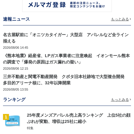
速報ニュース
もっとみる
名古屋駅前に「オニツカタイガー」大型店 アパレルなど全ライン
揃える
2026/08/06 14:45
《熊本地震》経産省、LPガス事業者に注意喚起 イオンモール熊本
の調査で「爆発の原因はガス漏れの疑い」
2026/08/06 12:15
三井不動産と関電不動産開発 クボタ旧本社跡地で大型複合開発
多目的アリーナ核に、32年以降開業
2026/08/05 13:55
ランキング
もっとみる
25年度メンズアパレル売上高ランキング 上位5社の顔
1
ぶれが変動、増収は25社に縮小
特集