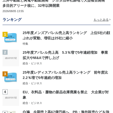
三井不動産と関電不動産開発 クボタ旧本社跡地で大型複合開発
多目的アリーナ核に、32年以降開業
2026/08/05 13:55
ランキング
もっとみる
25年度メンズアパレル売上高ランキング 上位5社の顔
1
ぶれが変動、増収は25社に縮小
特集
2
25年度アパレル売上高 5.3％増で5年連続増加 事業
拡大やM&Aで押し上げ
総合・ビジネス
25年度レディスアパレル売上高ランキング 前年度比
3
2.2％増で5年連続の増加
総合・ビジネス
4
EU、衣料品・履物の新品在庫廃棄を禁止 大企業が対
象
総合・ビジネス
白鳩、今期売上高67億円超へ PB・海外販売などを強