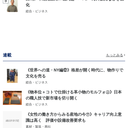
5
化
総合・ビジネス
連載
もっとみる
《世界への道・NY編⑫》格差が開く時代に、物作りで
文化を売る
総合・ビジネス
《物本位＋コトで仕掛ける革小物のモルフォ㊤》日本
の職人技で新市場を切り開く
総合・ビジネス
《女性の働き方からみる産地の今㊦》キャリア向上意
識は高く 評価や設備改善要求も
素材・製造・商社