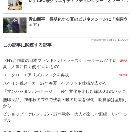
レ」CEO兼クリエイティブディレクター オマー・サ
ブレさん 成長への鍵は？
青山商事 長期化する夏のビジネスシーンに「空調ウ
ェア」
Recommended by
この記事に関連する記事
《NY合同展の日本ブランド》パドラーズショールーム27年春
NEW!
夏 大事に長く使う“いいもの”
ユニクロ エアリズムマスクを再販
NEW!
スペイン靴メーカー27年春夏 ベアフット仕様が広がる
「マンハッタンポーテージ」 経年変化を楽しむ綿100％のバッグ
無印良品、26年秋冬衣料で残暑・暖冬対策を強化 晩夏物は盆明け
から
ビショップ「ケレン」26～27年秋冬 大人が楽しむ刺繍、リバーシ
ブル