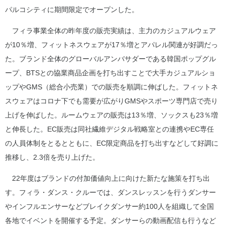
パルコシティに期間限定でオープンした。
フィラ事業全体の昨年度の販売実績は、主力のカジュアルウェア
が10％増、フィットネスウェアが17％増とアパレル関連が好調だっ
た。ブランド全体のグローバルアンバサダーである韓国ポップグル
ープ、BTSとの協業商品企画を打ち出すことで大手カジュアルショ
ップやGMS（総合小売業）での販売を順調に伸ばした。フィットネ
スウェアはコロナ下でも需要が広がりGMSやスポーツ専門店で売り
上げを伸ばした。ルームウェアの販売は13％増、ソックスも23％増
と伸長した。EC販売は同社繊維デジタル戦略室との連携やEC専任
の人員体制をとるとともに、EC限定商品を打ち出すなどして好調に
推移し、2.3倍を売り上げた。
22年度はブランドの付加価値向上に向けた新たな施策を打ち出
す。フィラ・ダンス・クルーでは、ダンスレッスンを行うダンサー
やインフルエンサーなどブレイクダンサー約100人を組織して全国
各地でイベントを開催する予定。ダンサーらの動画配信も行うなど