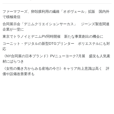
ファーマフーズ、卵殻膜利用の繊維「オボヴェール」拡販 国内外
で積極発信
合同展示会「デニムクリエイションサーカス」 ジーンズ製造関連
企業が一堂に
東京でトラノイとデニムPV同時開催 新たな事業創出の機会に
コーニット・デジタルの新型DTGプリンター ポリエステルにも対
応
《NY合同展の日本ブランド》PVニューヨーク7月展 盛況も人気素
材にばらつき
《女性の働き方からみる産地の今㊦》キャリア向上意識は高く 評
価や設備改善要求も