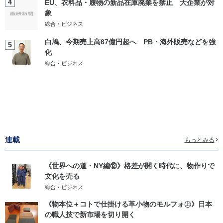
4
EU、衣料品・履物の新品在庫廃棄を禁止 大企業が対
象
総合・ビジネス
白鳩、今期売上高67億円超へ PB・海外販売などを強
5
化
総合・ビジネス
連載
もっとみる
《世界への道・NY編⑫》格差が開く時代に、物作りで
文化を売る
総合・ビジネス
《物本位＋コトで仕掛ける革小物のモルフォ㊤》日本
の職人技で新市場を切り開く