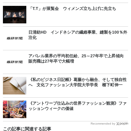
「T.T」が展覧会 ウィメンズ立ち上げに先立ち
日清紡HD インドネシアの繊維事業、縫製を100％外
注化
アパレル業界の平均初任給、25～27年卒で上昇傾向
販売職は27年卒で大幅増
《私のビジネス日記帳》葛藤から融合、そして独自性
へ 文化ファッション大学院大学学長 櫛下町伸一
《アントワープ仕込みの世界ファッション観測》ファ
ッションウィークの価値
Recommended by
この記事に関連する記事