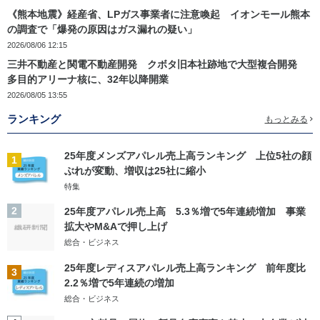
《熊本地震》経産省、LPガス事業者に注意喚起 イオンモール熊本
の調査で「爆発の原因はガス漏れの疑い」
2026/08/06 12:15
三井不動産と関電不動産開発 クボタ旧本社跡地で大型複合開発
多目的アリーナ核に、32年以降開業
2026/08/05 13:55
ランキング
もっとみる
25年度メンズアパレル売上高ランキング 上位5社の顔
1
ぶれが変動、増収は25社に縮小
特集
2
25年度アパレル売上高 5.3％増で5年連続増加 事業
拡大やM&Aで押し上げ
総合・ビジネス
25年度レディスアパレル売上高ランキング 前年度比
3
2.2％増で5年連続の増加
総合・ビジネス