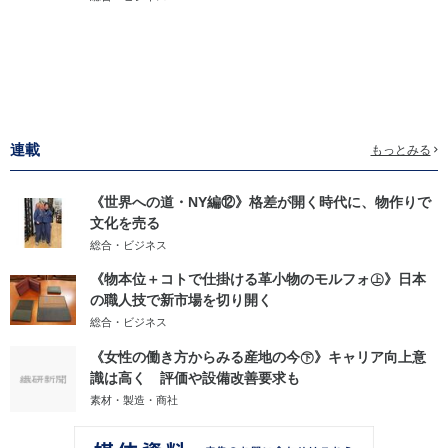
連載
もっとみる
《世界への道・NY編⑫》格差が開く時代に、物作りで
文化を売る
総合・ビジネス
《物本位＋コトで仕掛ける革小物のモルフォ㊤》日本
の職人技で新市場を切り開く
総合・ビジネス
《女性の働き方からみる産地の今㊦》キャリア向上意
識は高く 評価や設備改善要求も
素材・製造・商社