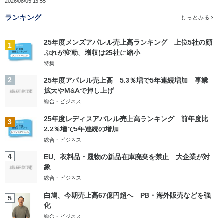
2026/08/05 13:55
ランキング
もっとみる
25年度メンズアパレル売上高ランキング 上位5社の顔
1
ぶれが変動、増収は25社に縮小
特集
2
25年度アパレル売上高 5.3％増で5年連続増加 事業
拡大やM&Aで押し上げ
総合・ビジネス
25年度レディスアパレル売上高ランキング 前年度比
3
2.2％増で5年連続の増加
総合・ビジネス
4
EU、衣料品・履物の新品在庫廃棄を禁止 大企業が対
象
総合・ビジネス
白鳩、今期売上高67億円超へ PB・海外販売などを強
5
化
総合・ビジネス