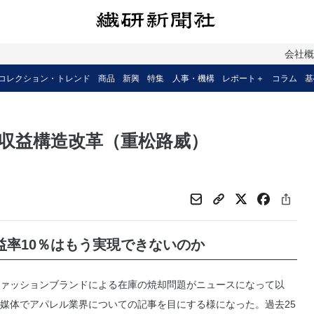
会社
コレクション・トレンド
商品
新興
特集
人事・機構
レポート＋
コラム
基
の収益構造改革（重松路威）
益率10％はもう実現できないのか
ァッションブランドによる在庫の焼却問題がニュースになって以
媒体でアパレル業界についての記事を目にする様になった。過去25