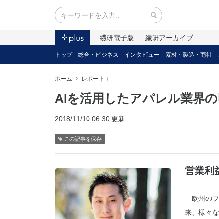
繊研電子版
繊研アーカイブ
トップ
総合・ビジネス
インタビュー
素材・製造・商社
ホーム
レポート＋
AIを活用したアパレル業界
2018/11/10 06:30 更新
この記事を保存
営業利
欧州のフ
来、様々な