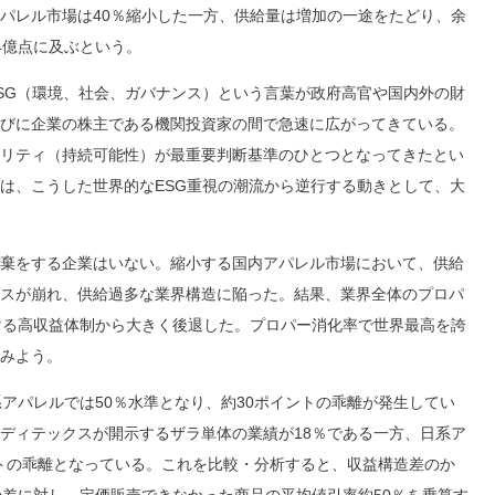
パレル市場は40％縮小した一方、供給量は増加の一途をたどり、余
4億点に及ぶという。
SG（環境、社会、ガバナンス）という言葉が政府高官や国内外の財
びに企業の株主である機関投資家の間で急速に広がってきている。
リティ（持続可能性）が最重要判断基準のひとつとなってきたとい
は、こうした世界的なESG重視の潮流から逆行する動きとして、大
棄をする企業はいない。縮小する国内アパレル市場において、供給
スが崩れ、供給過多な業界構造に陥った。結果、業界全体のプロパ
ける高収益体制から大きく後退した。プロパー消化率で世界最高を誇
みよう。
アパレルでは50％水準となり、約30ポイントの乖離が発生してい
ディテックスが開示するザラ単体の業績が18％である一方、日系ア
ントの乖離となっている。これを比較・分析すると、収益構造差のか