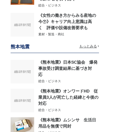
総合・ビジネス
《女性の働き方からみる産地の
今㊦》キャリア向上意識は高
く 評価や設備改善要求も
素材・製造・商社
熊本地震
もっとみる
《熊本地震》日本SC協会 爆発
事故受け調査結果に基づき対
応
総合・ビジネス
《熊本地震》オンワードHD 従
業員3人が死亡した経緯と今後の
対応
総合・ビジネス
《熊本地震》ムシンサ 生活日
用品を無償で同封