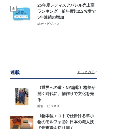
25年度レディスアパレル売上高
5
ランキング 前年度比2.2％増で
5年連続の増加
総合・ビジネス
連載
もっとみる
《世界への道・NY編⑫》格差が
開く時代に、物作りで文化を売
る
総合・ビジネス
《物本位＋コトで仕掛ける革小
物のモルフォ㊤》日本の職人技
で新市場を切り開く