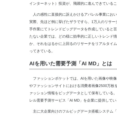
インターネット）投資が、飛躍的に進んできているこ
人の感性に直接的に訴えかけるアパレル事業におい
実際、先ほど例に挙げたザラですら、1万人のリサー
手作業にてトレンドビッグデータを作成していると言
たない企業では、どの様に効率的に正しいトレンド情
か、それをはるかに上回るのリサーチをリアルタイム
ってきている。
AIを用いた需要予測「AI MD」とは
ファッションポケットでは、AIを用いた画像や映像
やファッションサイトにおける消費者画像2500万
ァッション情報をビッグデータとして保有している。
レル需要予測サービス「AI MD」を企業に提供してい
主に大企業向けのフルビッグデータ搭載システム「AI