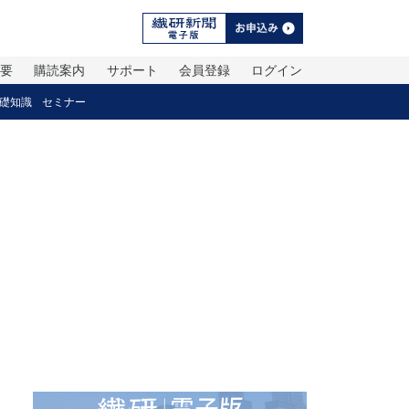
概要
購読案内
サポート
会員登録
ログイン
礎知識
セミナー