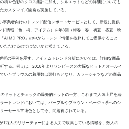
の柄や色彩のクロス集計に加え、シルエットなどの詳細についても
たカスタマイズ開発も実施している。
」を中小事業者向けのトレンド配信レポートサービスとして、新規に提供
レンド情報（色、柄、アイテム）を年8回（梅春・春・初夏・盛夏・晩
AI MD PRO」の中からトレンド情報を抜粋してご提供すること
いただけるのではないかと考えている。
ド解析の事例を示す。アイテムトレンド分析においては、詳細な商品
析する。例えば、2018年よりワンピースの大幅なヒットとオールイ
ていたブラウスの着用数は頭打ちとなり、カラーシャツなどの商品
年のドットとチェックの爆発的ヒットの一方、これまで人気上昇を続
ラートレンドにおいては、パープルやブラウン・ベージュ系へのシ
リーセール常連色として今、問題視されている。
ラが1万人のリサーチャーによる人力で収集している情報を、数人の