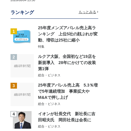
2026/08/04 15:50
ランキング
もっとみる
25年度メンズアパレル売上高ラ
1
ンキング 上位5社の顔ぶれが変
動、増収は25社に縮小
特集
ルクア大阪、全国初など19店を
2
新規導入 28年にかけての改装
第1弾
総合・ビジネス
25年度アパレル売上高 5.3％増
3
で5年連続増加 事業拡大や
M&Aで押し上げ
総合・ビジネス
イオンが社長交代 新社長に吉
4
田昭夫氏 岡田社長は会長に
総合・ビジネス