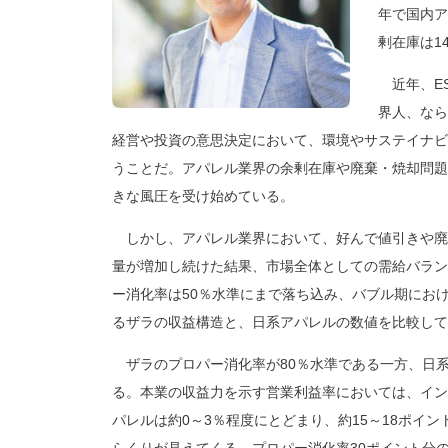
年で国内ア
剰在庫は1
近年、E
界人、なら
経営や投資の意思決定において、環境やサステイナビ
うことだ。アパレル業界の余剰在庫や廃棄・焼却問題
きな風圧を受け始めている。
しかし、アパレル業界において、好んで値引きや廃
量が増加し続けた結果、市場全体としての需給バラン
ー消化率は50％水準にまで落ち込み、バブル期にお
るザラの収益構造と、日系アパレルの数値を比較して
ザラのプロパー消化率が80％水準である一方、日系
る。本業の収益力を示す営業利益率においては、イン
パレルは約0～3％程度にとどまり、約15～18ポイ