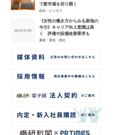
で新市場を切り開く
総合・ビジネス
《女性の働き方からみる産地の
今㊦》キャリア向上意識は高
く 評価や設備改善要求も
素材・製造・商社