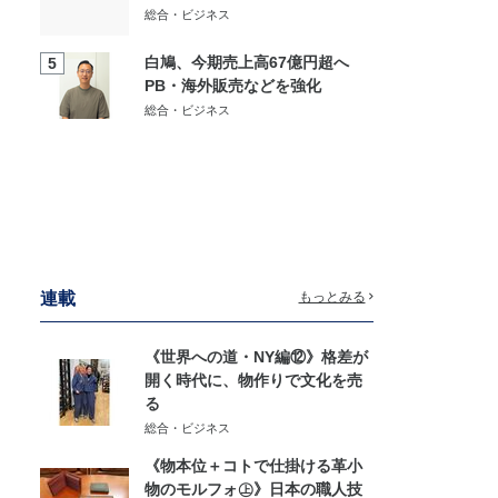
総合・ビジネス
白鳩、今期売上高67億円超へ
5
PB・海外販売などを強化
総合・ビジネス
連載
もっとみる
《世界への道・NY編⑫》格差が
開く時代に、物作りで文化を売
る
総合・ビジネス
《物本位＋コトで仕掛ける革小
物のモルフォ㊤》日本の職人技