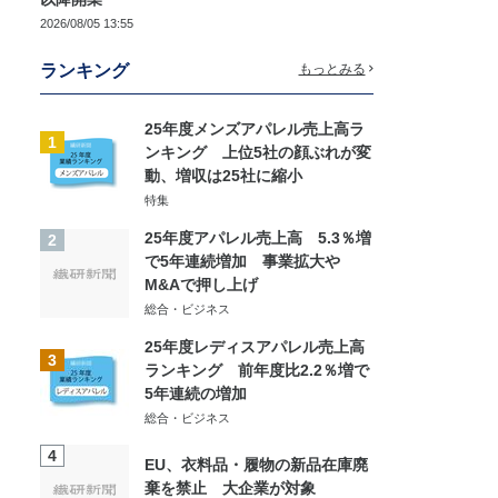
2026/08/05 13:55
ランキング
もっとみる
25年度メンズアパレル売上高ラ
1
ンキング 上位5社の顔ぶれが変
動、増収は25社に縮小
特集
25年度アパレル売上高 5.3％増
2
で5年連続増加 事業拡大や
M&Aで押し上げ
総合・ビジネス
25年度レディスアパレル売上高
3
ランキング 前年度比2.2％増で
5年連続の増加
総合・ビジネス
4
EU、衣料品・履物の新品在庫廃
棄を禁止 大企業が対象