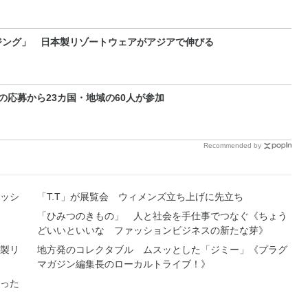
ジング」 日本製リゾートウェアがアジアで伸びる
の応募から23カ国・地域の60人が参加
Recommended by
ッシ
「T.T」が展覧会 ウィメンズ立ち上げに先立ち
「ひみつのきもの」 人と社会を手仕事でつなぐ《ちょう
どいいといいな ファッションビジネスの新たな芽》
製リ
地方発のコレクタブル ムスッとした「ジミー」《プラグ
マガジン編集長のローカルトライブ！》
わった