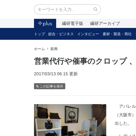
繊研電子版
繊研アーカイブ
トップ
総合・ビジネス
インタビュー
素材・製造・商社
ホーム
新興
営業代行や催事のクロップ 
2017/03/13 06:15 更新
この記事を保存
アパレル
（大阪市）
出した。