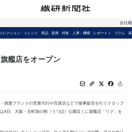
会社
コレクション・トレンド
商品
新興
特集
人事・機構
レポート＋
コラム
基
、旗艦店をオープン
・雑貨ブランドの営業代行や百貨店などで催事販売を行うクロップ
は4日、大阪・京町堀の靭（うつぼ）公園近くに旗艦店「リグ」を