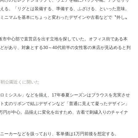
向けのセレクトショップで、ウェアを軸にバッグや靴、アクセサリ
える。「リグとは装備する、準備する、ふざける、といった意味。
ミニマムを基本にちょっと変わったデザインや古着などで〝外し〟
阪市中心部で直営店を出す立地を探していた。オフィス街である本
どがあり、対象とする30～40代前半の女性客の来店が見込めると判
・靭公園近くに開いた
ロミシスル」などを揃え、17年春夏シーズンはブラウスを充実させ
ト丈のリボンで結ぶデザインなど「普通に見えて凝ったデザイン」
5万円が中心。品揃えに変化を出すため、古着で刺繍入りのチャイナ
ニーカーなどを扱っており、客単価は1万円前後を想定する。