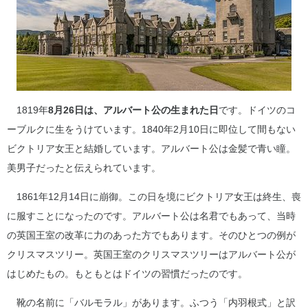
1819年
8月26日は、アルバート公の生まれた日
です。ドイツのコ
ーブルクに生をうけています。1840年2月10日に即位して間もない
ビクトリア女王と結婚しています。アルバート公は金髪で青い瞳。
美男子だったと伝えられています。
1861年12月14日に崩御。この日を境にビクトリア女王は終生、喪
に服すことになったのです。アルバート公は名君でもあって、当時
の英国王室の改革に力のあった方でもあります。そのひとつの例が
クリスマスツリー。英国王室のクリスマスツリーはアルバート公が
はじめたもの。もともとはドイツの習慣だったのです。
靴の名前に「バルモラル」があります。ふつう「内羽根式」と訳