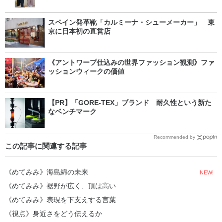
スペイン発革靴「カルミーナ・シューメーカー」 東
京に日本初の直営店
《アントワープ仕込みの世界ファッション観測》ファ
ッションウィークの価値
【PR】「GORE-TEX」ブランド 耐久性という新た
なベンチマーク
Recommended by
この記事に関連する記事
《めてみみ》海島綿の未来
NEW!
《めてみみ》裾野が広く、頂は高い
《めてみみ》表現を下支えする言葉
《視点》身近さをどう伝えるか