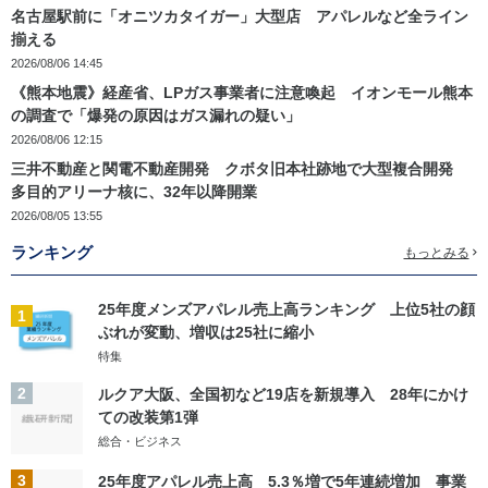
名古屋駅前に「オニツカタイガー」大型店 アパレルなど全ライン
揃える
2026/08/06 14:45
《熊本地震》経産省、LPガス事業者に注意喚起 イオンモール熊本
の調査で「爆発の原因はガス漏れの疑い」
2026/08/06 12:15
三井不動産と関電不動産開発 クボタ旧本社跡地で大型複合開発
多目的アリーナ核に、32年以降開業
2026/08/05 13:55
ランキング
もっとみる
25年度メンズアパレル売上高ランキング 上位5社の顔
1
ぶれが変動、増収は25社に縮小
特集
2
ルクア大阪、全国初など19店を新規導入 28年にかけ
ての改装第1弾
総合・ビジネス
3
25年度アパレル売上高 5.3％増で5年連続増加 事業