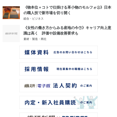
《物本位＋コトで仕掛ける革小物のモルフォ㊤》日本
の職人技で新市場を切り開く
総合・ビジネス
《女性の働き方からみる産地の今㊦》キャリア向上意
識は高く 評価や設備改善要求も
素材・製造・商社