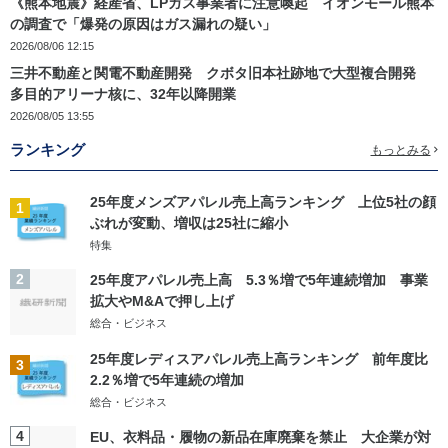
《熊本地震》経産省、LPガス事業者に注意喚起 イオンモール熊本
の調査で「爆発の原因はガス漏れの疑い」
2026/08/06 12:15
三井不動産と関電不動産開発 クボタ旧本社跡地で大型複合開発
多目的アリーナ核に、32年以降開業
2026/08/05 13:55
ランキング
もっとみる
25年度メンズアパレル売上高ランキング 上位5社の顔
1
ぶれが変動、増収は25社に縮小
特集
2
25年度アパレル売上高 5.3％増で5年連続増加 事業
拡大やM&Aで押し上げ
総合・ビジネス
25年度レディスアパレル売上高ランキング 前年度比
3
2.2％増で5年連続の増加
総合・ビジネス
4
EU、衣料品・履物の新品在庫廃棄を禁止 大企業が対