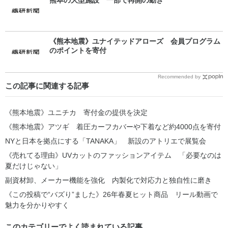
熊本の大型施設 一部で再開の動き
《熊本地震》ユナイテッドアローズ 会員プログラム
のポイントを寄付
Recommended by
この記事に関連する記事
《熊本地震》ユニチカ 寄付金の提供を決定
《熊本地震》アツギ 着圧カーフカバーや下着など約4000点を寄付
NYと日本を拠点にする「TANAKA」 新設のアトリエで展覧会
《売れてる理由》UVカットのファッションアイテム 「必要なのは
夏だけじゃない」
副資材卸、メーカー機能を強化 内製化で対応力と独自性に磨き
《この投稿で“バズり”ました》26年春夏ヒット商品 リール動画で
魅力を分かりやすく
このカテゴリーでよく読まれている記事