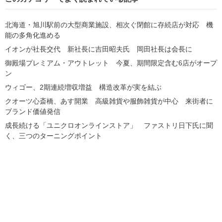
北海道・旭川駅前の大型商業施設、相次ぐ閉館に存続店が対応 機
能の多角化進める
イオンが社長交代 新社長に吉田昭夫氏 岡田社長は会長に
御殿場プレミアム・アウトレット 今夏、期間限定含む6店がオープ
ン
ウィゴー、2期連続増収増益 構造改革が実を結ぶ
クオーツ心斎橋、あす開業 高級雑貨や服飾雑貨が中心 来街者に
ブランド価値発信
成長続ける「ユニクロオンラインストア」 ファストリ日下氏に聞
く、三つのターニングポイント