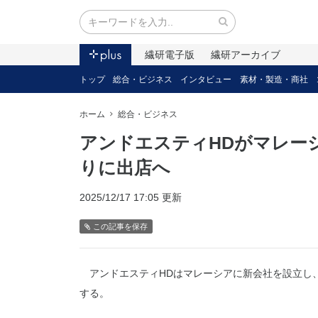
繊研電子版
繊研アーカイブ
トップ
総合・ビジネス
インタビュー
素材・製造・商社
ホーム
総合・ビジネス
アンドエスティHDがマレー
りに出店へ
2025/12/17 17:05 更新
この記事を保存
アンドエスティHDはマレーシアに新会社を設立し
する。