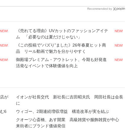
Recommended by
《売れてる理由》UVカットのファッションアイテ
NEW!
NEW!
ム 「必要なのは夏だけじゃない」
《この投稿で“バズり”ました》26年春夏ヒット商
NEW!
NEW!
品 リール動画で魅力を分かりやすく
御殿場プレミアム・アウトレット、今期も好発進
NEW!
NEW!
活発なイベントで体験価値を向上
店が
イオンが社長交代 新社長に吉田昭夫氏 岡田社長は会長
に
む6
ウィゴー、2期連続増収増益 構造改革が実を結ぶ
クオーツ心斎橋、あす開業 高級雑貨や服飾雑貨が中心
来街者にブランド価値発信