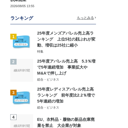
2026/08/05 13:55
ランキング
もっとみる
25年度メンズアパレル売上高ラ
1
ンキング 上位5社の顔ぶれが変
動、増収は25社に縮小
特集
25年度アパレル売上高 5.3％増
2
で5年連続増加 事業拡大や
M&Aで押し上げ
総合・ビジネス
25年度レディスアパレル売上高
3
ランキング 前年度比2.2％増で
5年連続の増加
総合・ビジネス
4
EU、衣料品・履物の新品在庫廃
棄を禁止 大企業が対象