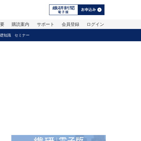
概要
購読案内
サポート
会員登録
ログイン
礎知識
セミナー