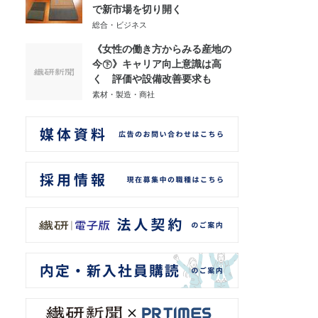
で新市場を切り開く
総合・ビジネス
《女性の働き方からみる産地の
今㊦》キャリア向上意識は高
く 評価や設備改善要求も
素材・製造・商社