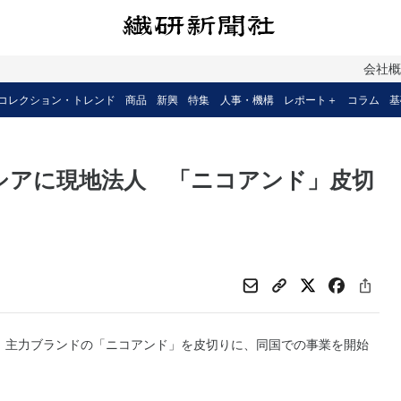
会社
コレクション・トレンド
商品
新興
特集
人事・機構
レポート＋
コラム
基
シアに現地法人 「ニコアンド」皮切
、主力ブランドの「ニコアンド」を皮切りに、同国での事業を開始