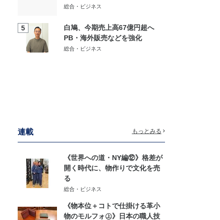
総合・ビジネス
白鳩、今期売上高67億円超へ
5
PB・海外販売などを強化
総合・ビジネス
連載
もっとみる
《世界への道・NY編⑫》格差が
開く時代に、物作りで文化を売
る
総合・ビジネス
《物本位＋コトで仕掛ける革小
物のモルフォ㊤》日本の職人技