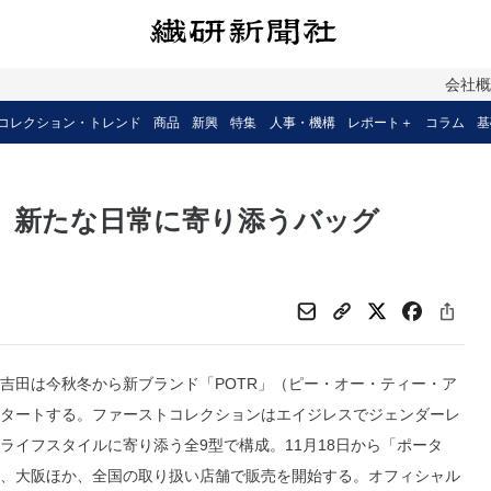
会社
コレクション・トレンド
商品
新興
特集
人事・機構
レポート＋
コラム
基
」 新たな日常に寄り添うバッグ
田は今秋冬から新ブランド「POTR」（ピー・オー・ティー・ア
タートする。ファーストコレクションはエイジレスでジェンダーレ
ライフスタイルに寄り添う全9型で構成。11月18日から「ポータ
、大阪ほか、全国の取り扱い店舗で販売を開始する。オフィシャル