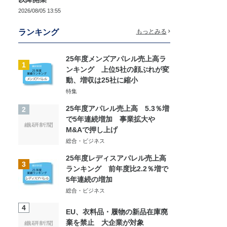
2026/08/05 13:55
ランキング
もっとみる
25年度メンズアパレル売上高ラ
1
ンキング 上位5社の顔ぶれが変
動、増収は25社に縮小
特集
25年度アパレル売上高 5.3％増
2
で5年連続増加 事業拡大や
M&Aで押し上げ
総合・ビジネス
25年度レディスアパレル売上高
3
ランキング 前年度比2.2％増で
5年連続の増加
総合・ビジネス
4
EU、衣料品・履物の新品在庫廃
棄を禁止 大企業が対象