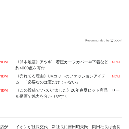
Recommended by
《熊本地震》アツギ 着圧カーフカバーや下着など
NEW!
NEW!
約4000点を寄付
《売れてる理由》UVカットのファッションアイテ
NEW!
NEW!
ム 「必要なのは夏だけじゃない」
《この投稿で“バズり”ました》26年春夏ヒット商品 リー
NEW!
ル動画で魅力を分かりやすく
店が
イオンが社長交代 新社長に吉田昭夫氏 岡田社長は会長