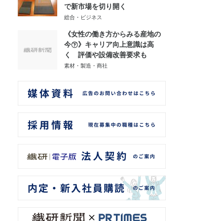
で新市場を切り開く
総合・ビジネス
《女性の働き方からみる産地の
今㊦》キャリア向上意識は高
く 評価や設備改善要求も
素材・製造・商社