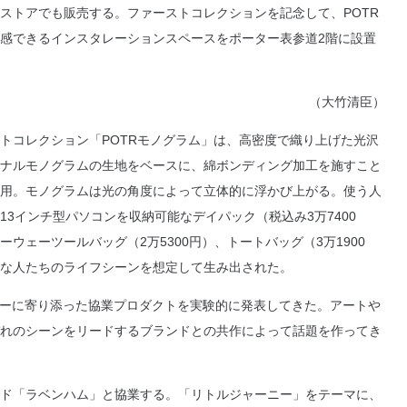
ストアでも販売する。ファーストコレクションを記念して、POTR
感できるインスタレーションスペースをポーター表参道2階に設置
（大竹清臣）
コレクション「POTRモノグラム」は、高密度で織り上げた光沢
ナルモノグラムの生地をベースに、綿ボンディング加工を施すこと
用。モノグラムは光の角度によって立体的に浮かび上がる。使う人
3インチ型パソコンを収納可能なデイパック（税込み3万7400
ウェーツールバッグ（2万5300円）、トートバッグ（3万1900
々な人たちのライフシーンを想定して生み出された。
ャーに寄り添った協業プロダクトを実験的に発表してきた。アートや
れのシーンをリードするブランドとの共作によって話題を作ってき
ド「ラベンハム」と協業する。「リトルジャーニー」をテーマに、