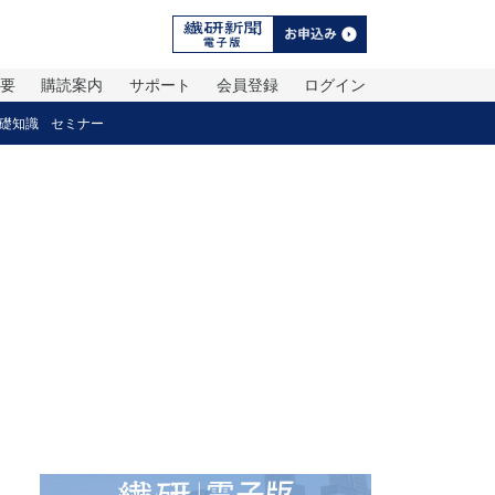
概要
購読案内
サポート
会員登録
ログイン
礎知識
セミナー