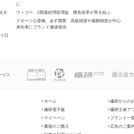
に
む6
ウィゴー、2期連続増収増益 構造改革が実を結ぶ
クオーツ心斎橋、あす開業 高級雑貨や服飾雑貨が中心
来街者にブランド価値発信
リ日
ービス
ホーム
繊研からの
繊研電子版
繊研主催ア
マイページ
ブランド一
書籍のご購入
広告のご案