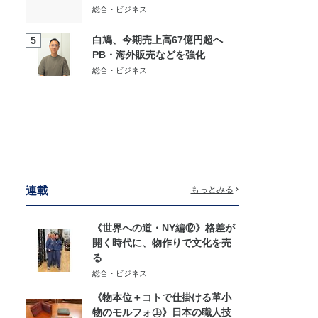
総合・ビジネス
白鳩、今期売上高67億円超へ
5
PB・海外販売などを強化
総合・ビジネス
連載
もっとみる
《世界への道・NY編⑫》格差が
開く時代に、物作りで文化を売
る
総合・ビジネス
《物本位＋コトで仕掛ける革小
物のモルフォ㊤》日本の職人技