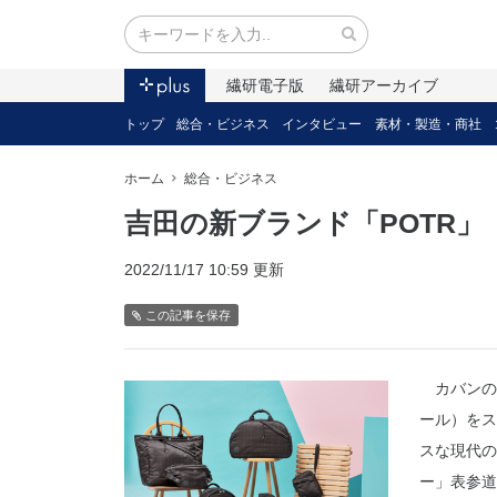
繊研電子版
繊研アーカイブ
トップ
総合・ビジネス
インタビュー
素材・製造・商社
ホーム
総合・ビジネス
吉田の新ブランド「POTR
2022/11/17 10:59 更新
この記事を保存
カバンの吉
ール）をス
スな現代の
ー」表参道