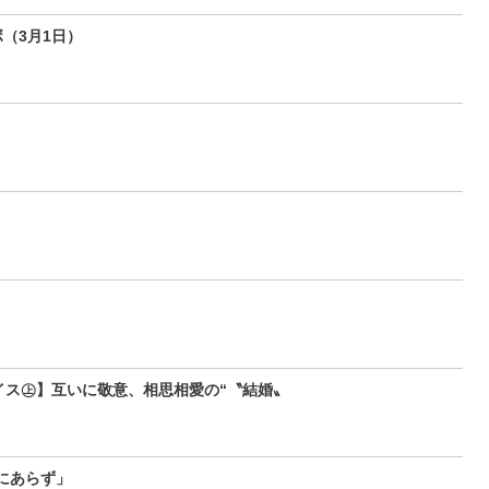
（3月1日）
イス㊤】互いに敬意、相思相愛の“〝結婚〟
にあらず」