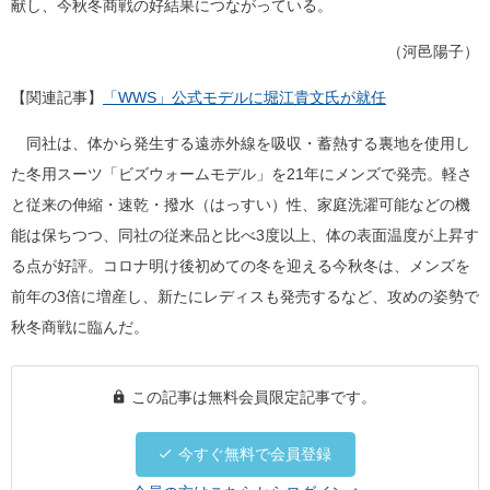
献し、今秋冬商戦の好結果につながっている。
（河邑陽子）
【関連記事】
「WWS」公式モデルに堀江貴文氏が就任
同社は、体から発生する遠赤外線を吸収・蓄熱する裏地を使用し
た冬用スーツ「ビズウォームモデル」を21年にメンズで発売。軽さ
と従来の伸縮・速乾・撥水（はっすい）性、家庭洗濯可能などの機
能は保ちつつ、同社の従来品と比べ3度以上、体の表面温度が上昇す
る点が好評。コロナ明け後初めての冬を迎える今秋冬は、メンズを
前年の3倍に増産し、新たにレディスも発売するなど、攻めの姿勢で
秋冬商戦に臨んだ。
この記事は無料会員限定記事です。
今すぐ無料で会員登録