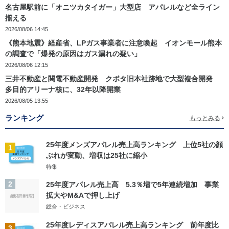
名古屋駅前に「オニツカタイガー」大型店 アパレルなど全ライン
揃える
2026/08/06 14:45
《熊本地震》経産省、LPガス事業者に注意喚起 イオンモール熊本
の調査で「爆発の原因はガス漏れの疑い」
2026/08/06 12:15
三井不動産と関電不動産開発 クボタ旧本社跡地で大型複合開発
多目的アリーナ核に、32年以降開業
2026/08/05 13:55
ランキング
もっとみる
25年度メンズアパレル売上高ランキング 上位5社の顔
1
ぶれが変動、増収は25社に縮小
特集
2
25年度アパレル売上高 5.3％増で5年連続増加 事業
拡大やM&Aで押し上げ
総合・ビジネス
25年度レディスアパレル売上高ランキング 前年度比
3