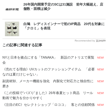
26年国内開業予定のSCは31施設 前年大幅超え、店
舗数・面積は減少
白鳩 レディスインナーで初のIP商品 20代を対象に
「クロミ」を表現
Recommended by
この記事に関連する記事
NYと日本を拠点にする「TANAKA」 新設のアトリエで展覧
NEW!
会
《売れてる理由》UVカットのファッションアイテム 「必要
NEW!
なのは夏だけじゃない」
副資材卸、メーカー機能を強化 内製化で対応力と独自性に
NEW!
磨き
《この投稿で“バズり”ました》26年春夏ヒット商品 リール
NEW!
動画で魅力を分かりやすく
《注目のEC》セレクトショップ「ロココ」 客との信頼関係
NEW!