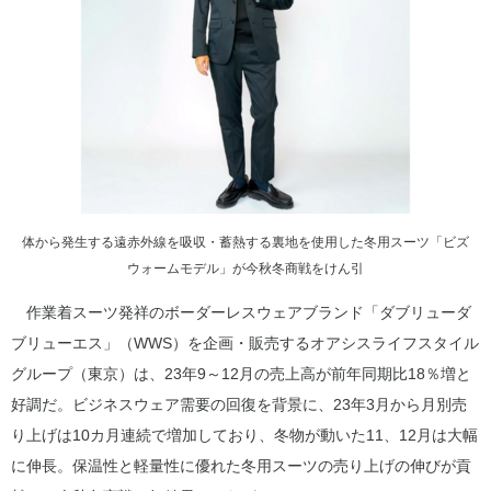
体から発生する遠赤外線を吸収・蓄熱する裏地を使用した冬用スーツ「ビズ
ウォームモデル」が今秋冬商戦をけん引
作業着スーツ発祥のボーダーレスウェアブランド「ダブリューダ
ブリューエス」（WWS）を企画・販売するオアシスライフスタイル
グループ（東京）は、23年9～12月の売上高が前年同期比18％増と
好調だ。ビジネスウェア需要の回復を背景に、23年3月から月別売
り上げは10カ月連続で増加しており、冬物が動いた11、12月は大幅
に伸長。保温性と軽量性に優れた冬用スーツの売り上げの伸びが貢