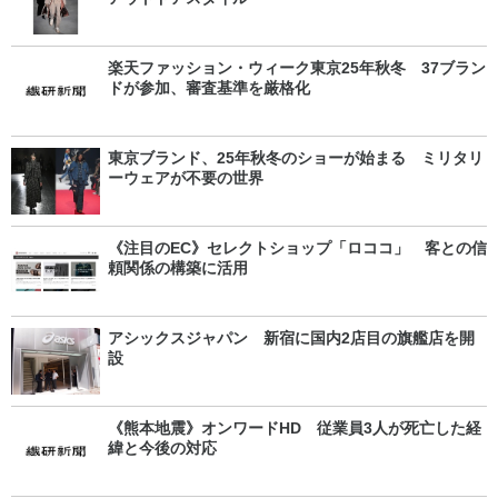
楽天ファッション・ウィーク東京25年秋冬 37ブラン
ドが参加、審査基準を厳格化
東京ブランド、25年秋冬のショーが始まる ミリタリ
ーウェアが不要の世界
《注目のEC》セレクトショップ「ロココ」 客との信
頼関係の構築に活用
アシックスジャパン 新宿に国内2店目の旗艦店を開
設
《熊本地震》オンワードHD 従業員3人が死亡した経
緯と今後の対応