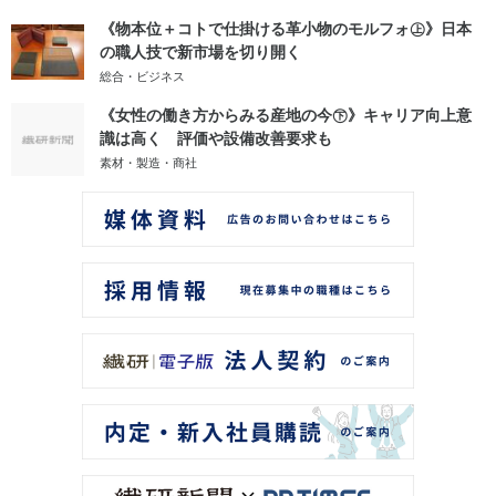
《物本位＋コトで仕掛ける革小物のモルフォ㊤》日本
の職人技で新市場を切り開く
総合・ビジネス
《女性の働き方からみる産地の今㊦》キャリア向上意
識は高く 評価や設備改善要求も
素材・製造・商社