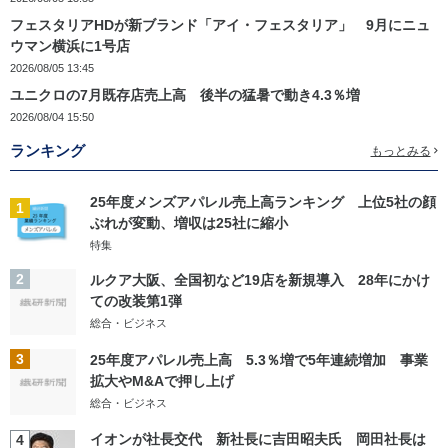
フェスタリアHDが新ブランド「アイ・フェスタリア」 9月にニュ
ウマン横浜に1号店
2026/08/05 13:45
ユニクロの7月既存店売上高 後半の猛暑で動き4.3％増
2026/08/04 15:50
ランキング
もっとみる
25年度メンズアパレル売上高ランキング 上位5社の顔
1
ぶれが変動、増収は25社に縮小
特集
2
ルクア大阪、全国初など19店を新規導入 28年にかけ
ての改装第1弾
総合・ビジネス
3
25年度アパレル売上高 5.3％増で5年連続増加 事業
拡大やM&Aで押し上げ
総合・ビジネス
イオンが社長交代 新社長に吉田昭夫氏 岡田社長は
4