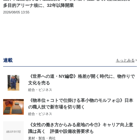
多目的アリーナ核に、32年以降開業
2026/08/05 13:55
連載
もっとみる
《世界への道・NY編⑫》格差が開く時代に、物作りで
文化を売る
総合・ビジネス
《物本位＋コトで仕掛ける革小物のモルフォ㊤》日本
の職人技で新市場を切り開く
総合・ビジネス
《女性の働き方からみる産地の今㊦》キャリア向上意
識は高く 評価や設備改善要求も
素材・製造・商社