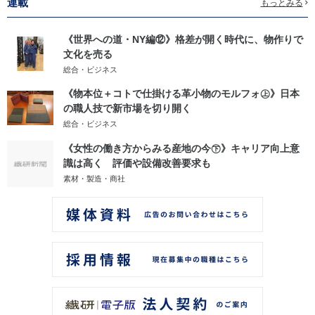
連載
もっとみる
《世界への道・NY編⑫》格差が開く時代に、物作りで
文化を売る
総合・ビジネス
《物本位＋コトで仕掛ける革小物のモルフォ㊤》日本
の職人技で新市場を切り開く
総合・ビジネス
《女性の働き方からみる産地の今㊦》キャリア向上意
識は高く 評価や設備改善要求も
素材・製造・商社