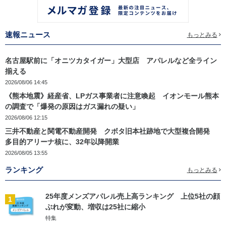
速報ニュース
もっとみる
名古屋駅前に「オニツカタイガー」大型店 アパレルなど全ライン
揃える
2026/08/06 14:45
《熊本地震》経産省、LPガス事業者に注意喚起 イオンモール熊本
の調査で「爆発の原因はガス漏れの疑い」
2026/08/06 12:15
三井不動産と関電不動産開発 クボタ旧本社跡地で大型複合開発
多目的アリーナ核に、32年以降開業
2026/08/05 13:55
ランキング
もっとみる
25年度メンズアパレル売上高ランキング 上位5社の顔
1
ぶれが変動、増収は25社に縮小
特集