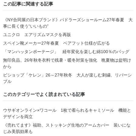
この記事に関連する記事
《NY合同展の日本ブランド》パドラーズショールーム27年春夏 大
事に長く使う“いいもの”
ユニクロ エアリズムマスクを再販
スペイン靴メーカー27年春夏 ベアフット仕様が広がる
「マンハッタンポーテージ」 経年変化を楽しむ綿100％のバッグ
無印良品、26年秋冬衣料で残暑・暖冬対策を強化 晩夏物は盆明け
から
ビショップ「ケレン」26～27年秋冬 大人が楽しむ刺繍、リバーシ
ブル
このカテゴリーでよく読まれている記事
ウサギオンライン×ワコール 1枚で着られるキャミソール 機能と
デザインを両立
《売れてます》福助、ストッキング生地のアームカバー 装いにな
じみ美肌効果も