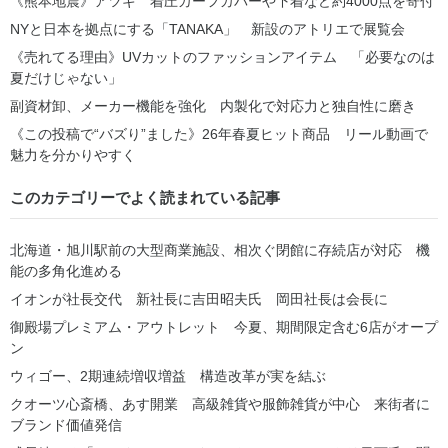
《熊本地震》アツギ 着圧カーフカバーや下着など約4000点を寄付
NYと日本を拠点にする「TANAKA」 新設のアトリエで展覧会
《売れてる理由》UVカットのファッションアイテム 「必要なのは
夏だけじゃない」
副資材卸、メーカー機能を強化 内製化で対応力と独自性に磨き
《この投稿で“バズり”ました》26年春夏ヒット商品 リール動画で
魅力を分かりやすく
このカテゴリーでよく読まれている記事
北海道・旭川駅前の大型商業施設、相次ぐ閉館に存続店が対応 機
能の多角化進める
イオンが社長交代 新社長に吉田昭夫氏 岡田社長は会長に
御殿場プレミアム・アウトレット 今夏、期間限定含む6店がオープ
ン
ウィゴー、2期連続増収増益 構造改革が実を結ぶ
クオーツ心斎橋、あす開業 高級雑貨や服飾雑貨が中心 来街者に
ブランド価値発信