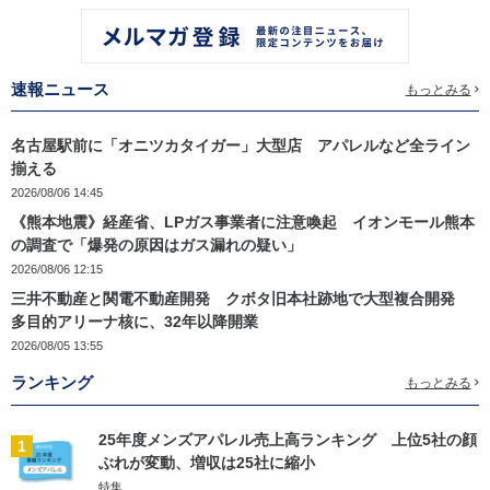
速報ニュース
もっとみる
名古屋駅前に「オニツカタイガー」大型店 アパレルなど全ライン
揃える
2026/08/06 14:45
《熊本地震》経産省、LPガス事業者に注意喚起 イオンモール熊本
の調査で「爆発の原因はガス漏れの疑い」
2026/08/06 12:15
三井不動産と関電不動産開発 クボタ旧本社跡地で大型複合開発
多目的アリーナ核に、32年以降開業
2026/08/05 13:55
ランキング
もっとみる
25年度メンズアパレル売上高ランキング 上位5社の顔
1
ぶれが変動、増収は25社に縮小
特集