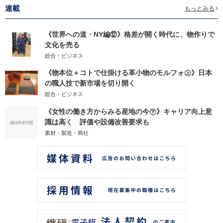
連載
もっとみる
《世界への道・NY編⑫》格差が開く時代に、物作りで
文化を売る
総合・ビジネス
《物本位＋コトで仕掛ける革小物のモルフォ㊤》日本
の職人技で新市場を切り開く
総合・ビジネス
《女性の働き方からみる産地の今㊦》キャリア向上意
識は高く 評価や設備改善要求も
素材・製造・商社