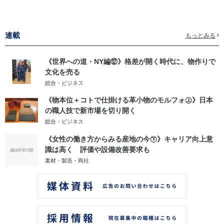
連載
もっとみる
《世界への道・NY編⑫》格差が開く時代に、物作りで
文化を売る
総合・ビジネス
《物本位＋コトで仕掛ける革小物のモルフォ㊤》日本
の職人技で新市場を切り開く
総合・ビジネス
《女性の働き方からみる産地の今㊦》キャリア向上意
識は高く 評価や設備改善要求も
素材・製造・商社