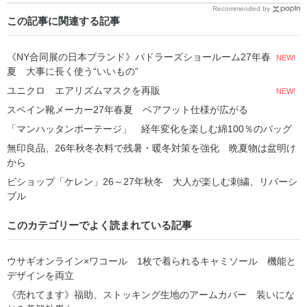
Recommended by
この記事に関連する記事
《NY合同展の日本ブランド》パドラーズショールーム27年春
NEW!
夏 大事に長く使う“いいもの”
ユニクロ エアリズムマスクを再販
NEW!
スペイン靴メーカー27年春夏 ベアフット仕様が広がる
「マンハッタンポーテージ」 経年変化を楽しむ綿100％のバッグ
無印良品、26年秋冬衣料で残暑・暖冬対策を強化 晩夏物は盆明け
から
ビショップ「ケレン」26～27年秋冬 大人が楽しむ刺繍、リバーシ
ブル
このカテゴリーでよく読まれている記事
ウサギオンライン×ワコール 1枚で着られるキャミソール 機能と
デザインを両立
《売れてます》福助、ストッキング生地のアームカバー 装いにな