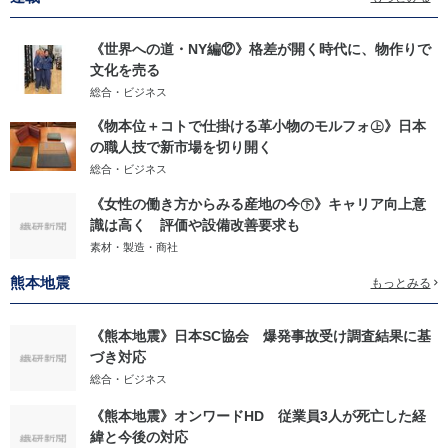
《世界への道・NY編⑫》格差が開く時代に、物作りで
文化を売る
総合・ビジネス
《物本位＋コトで仕掛ける革小物のモルフォ㊤》日本
の職人技で新市場を切り開く
総合・ビジネス
《女性の働き方からみる産地の今㊦》キャリア向上意
識は高く 評価や設備改善要求も
素材・製造・商社
熊本地震
もっとみる
《熊本地震》日本SC協会 爆発事故受け調査結果に基
づき対応
総合・ビジネス
《熊本地震》オンワードHD 従業員3人が死亡した経
緯と今後の対応