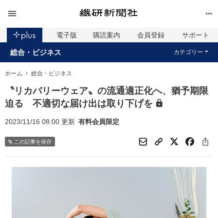
電子版
購読案内
会員登録
サポート
総合・ビジネス
カテゴリー
ホーム
総合・ビジネス
〝リカバリーウェア〟の流通適正化へ、猶予期限
迫る 不適切な届け出は取り下げを
2023/11/16 08:00 更新
有料会員限定
この記事を保存