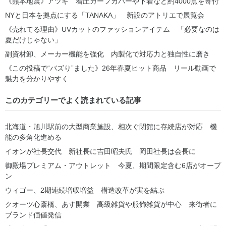
《熊本地震》アツギ 着圧カーフカバーや下着など約4000点を寄付
NYと日本を拠点にする「TANAKA」 新設のアトリエで展覧会
《売れてる理由》UVカットのファッションアイテム 「必要なのは
夏だけじゃない」
副資材卸、メーカー機能を強化 内製化で対応力と独自性に磨き
《この投稿で“バズり”ました》26年春夏ヒット商品 リール動画で
魅力を分かりやすく
このカテゴリーでよく読まれている記事
北海道・旭川駅前の大型商業施設、相次ぐ閉館に存続店が対応 機
能の多角化進める
イオンが社長交代 新社長に吉田昭夫氏 岡田社長は会長に
御殿場プレミアム・アウトレット 今夏、期間限定含む6店がオープ
ン
ウィゴー、2期連続増収増益 構造改革が実を結ぶ
クオーツ心斎橋、あす開業 高級雑貨や服飾雑貨が中心 来街者に
ブランド価値発信