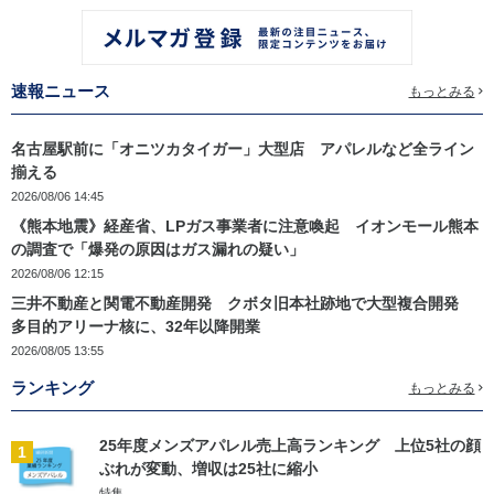
速報ニュース
もっとみる
名古屋駅前に「オニツカタイガー」大型店 アパレルなど全ライン
揃える
2026/08/06 14:45
《熊本地震》経産省、LPガス事業者に注意喚起 イオンモール熊本
の調査で「爆発の原因はガス漏れの疑い」
2026/08/06 12:15
三井不動産と関電不動産開発 クボタ旧本社跡地で大型複合開発
多目的アリーナ核に、32年以降開業
2026/08/05 13:55
ランキング
もっとみる
25年度メンズアパレル売上高ランキング 上位5社の顔
1
ぶれが変動、増収は25社に縮小
特集