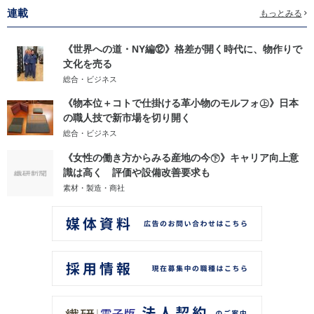
連載
もっとみる
《世界への道・NY編⑫》格差が開く時代に、物作りで
文化を売る
総合・ビジネス
《物本位＋コトで仕掛ける革小物のモルフォ㊤》日本
の職人技で新市場を切り開く
総合・ビジネス
《女性の働き方からみる産地の今㊦》キャリア向上意
識は高く 評価や設備改善要求も
素材・製造・商社