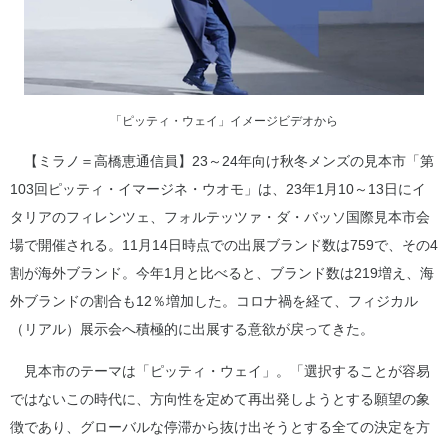
「ピッティ・ウェイ」イメージビデオから
【ミラノ＝高橋恵通信員】23～24年向け秋冬メンズの見本市「第
103回ピッティ・イマージネ・ウオモ」は、23年1月10～13日にイ
タリアのフィレンツェ、フォルテッツァ・ダ・バッソ国際見本市会
場で開催される。11月14日時点での出展ブランド数は759で、その4
割が海外ブランド。今年1月と比べると、ブランド数は219増え、海
外ブランドの割合も12％増加した。コロナ禍を経て、フィジカル
（リアル）展示会へ積極的に出展する意欲が戻ってきた。
見本市のテーマは「ピッティ・ウェイ」。「選択することが容易
ではないこの時代に、方向性を定めて再出発しようとする願望の象
徴であり、グローバルな停滞から抜け出そうとする全ての決定を方