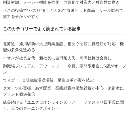
副資材卸、メーカー機能を強化 内製化で対応力と独自性に磨き
《この投稿で“バズり”ました》26年春夏ヒット商品 リール動画で
魅力を分かりやすく
このカテゴリーでよく読まれている記事
北海道・旭川駅前の大型商業施設、相次ぐ閉館に存続店が対応 機
能の多角化進める
イオンが社長交代 新社長に吉田昭夫氏 岡田社長は会長に
御殿場プレミアム・アウトレット 今夏、期間限定含む6店がオープ
ン
ウィゴー、2期連続増収増益 構造改革が実を結ぶ
クオーツ心斎橋、あす開業 高級雑貨や服飾雑貨が中心 来街者に
ブランド価値発信
成長続ける「ユニクロオンラインストア」 ファストリ日下氏に聞
く、三つのターニングポイント