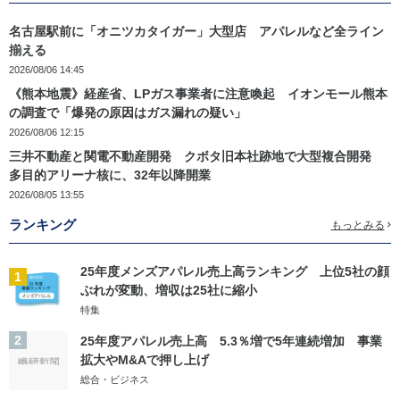
名古屋駅前に「オニツカタイガー」大型店 アパレルなど全ライン
揃える
2026/08/06 14:45
《熊本地震》経産省、LPガス事業者に注意喚起 イオンモール熊本
の調査で「爆発の原因はガス漏れの疑い」
2026/08/06 12:15
三井不動産と関電不動産開発 クボタ旧本社跡地で大型複合開発
多目的アリーナ核に、32年以降開業
2026/08/05 13:55
ランキング
もっとみる
25年度メンズアパレル売上高ランキング 上位5社の顔
1
ぶれが変動、増収は25社に縮小
特集
2
25年度アパレル売上高 5.3％増で5年連続増加 事業
拡大やM&Aで押し上げ
総合・ビジネス