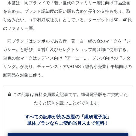
水甚は、同ブランドで「若い世代のファミリー層に向け商品企画
を進める。ブランド認知度の高い層も含めて長年の支持もあり、取
り込みたい」（中村好成社長）としている。ターゲットは30～40代
のファミリー層。
同ブランドはシンボルである赤・黄・白・緑の傘のマークを〝レ
ガシー〟と呼び、直営店及びセレクトショップ向け卸に使用する。
単色の傘マークはレディス向け〝アーニー〟、メンズ向けの〝レタ
リング〟があり、チェーンストアやGMS（総合小売業）平場向けの
卸商品を対象に使う。
この記事は有料会員限定記事です。繊研電子版をご契約いた
だくと続きを読むことができます。
すべての記事が読み放題の「繊研電子版」
単体プランならご契約当月末まで無料！