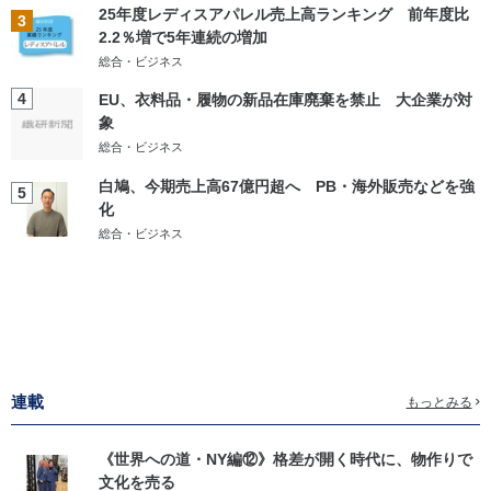
25年度レディスアパレル売上高ランキング 前年度比
3
2.2％増で5年連続の増加
総合・ビジネス
4
EU、衣料品・履物の新品在庫廃棄を禁止 大企業が対
象
総合・ビジネス
白鳩、今期売上高67億円超へ PB・海外販売などを強
5
化
総合・ビジネス
連載
もっとみる
《世界への道・NY編⑫》格差が開く時代に、物作りで
文化を売る