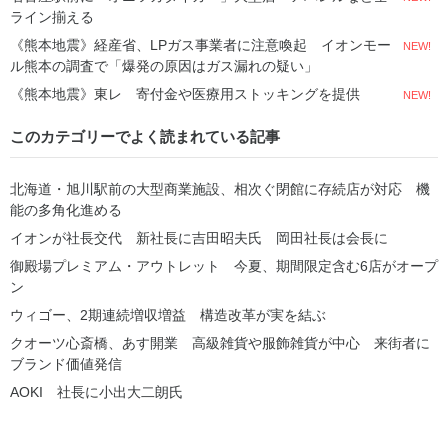
ライン揃える
《熊本地震》経産省、LPガス事業者に注意喚起 イオンモー
NEW!
ル熊本の調査で「爆発の原因はガス漏れの疑い」
《熊本地震》東レ 寄付金や医療用ストッキングを提供
NEW!
このカテゴリーでよく読まれている記事
北海道・旭川駅前の大型商業施設、相次ぐ閉館に存続店が対応 機
能の多角化進める
イオンが社長交代 新社長に吉田昭夫氏 岡田社長は会長に
御殿場プレミアム・アウトレット 今夏、期間限定含む6店がオープ
ン
ウィゴー、2期連続増収増益 構造改革が実を結ぶ
クオーツ心斎橋、あす開業 高級雑貨や服飾雑貨が中心 来街者に
ブランド価値発信
AOKI 社長に小出大二朗氏