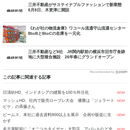
三井不動産がサステイナブルファッションで新業態
6月8日、木更津に開設
《わが社の物流倉庫》ワコール流通守山流通センター
BtoBとBtoCの在庫を一元化
三井不動産など8社 JR関内駅前の横浜市旧市庁舎跡
地に大型複合施設 26年春にグランドオープン
Recommended by
この記事に関連する記事
日清紡HD、インドネシアの縫製を100％外注化
NEW!
マッシュHD、社内で販売ロープレ大会 優勝は「ジェラート
NEW!
ピケ」の斉藤さん
ビームス、本社に過去資料800以上を展示 企画や販促に生
NEW!
かす
名古屋駅前に「オニツカタイガー」大型店 アパレルなど全
NEW!