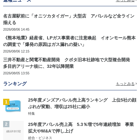
名古屋駅前に「オニツカタイガー」大型店 アパレルなど全ライン
揃える
2026/08/06 14:45
《熊本地震》経産省、LPガス事業者に注意喚起 イオンモール熊本
の調査で「爆発の原因はガス漏れの疑い」
2026/08/06 12:15
三井不動産と関電不動産開発 クボタ旧本社跡地で大型複合開発
多目的アリーナ核に、32年以降開業
2026/08/05 13:55
ランキング
もっとみる
25年度メンズアパレル売上高ランキング 上位5社の顔
1
ぶれが変動、増収は25社に縮小
特集
2
25年度アパレル売上高 5.3％増で5年連続増加 事業
拡大やM&Aで押し上げ
総合・ビジネス