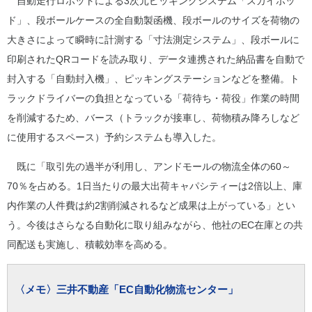
自動走行ロボットによる3次元ピッキングシステム「スカイポッ
ド」、段ボールケースの全自動製函機、段ボールのサイズを荷物の
大きさによって瞬時に計測する「寸法測定システム」、段ボールに
印刷されたQRコードを読み取り、データ連携された納品書を自動で
封入する「自動封入機」、ピッキングステーションなどを整備。ト
ラックドライバーの負担となっている「荷待ち・荷役」作業の時間
を削減するため、バース（トラックが接車し、荷物積み降ろしなど
に使用するスペース）予約システムも導入した。
既に「取引先の過半が利用し、アンドモールの物流全体の60～
70％を占める。1日当たりの最大出荷キャパシティーは2倍以上、庫
内作業の人件費は約2割削減されるなど成果は上がっている」とい
う。今後はさらなる自動化に取り組みながら、他社のEC在庫との共
同配送も実施し、積載効率を高める。
〈メモ〉三井不動産「EC自動化物流センター」