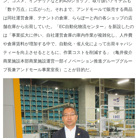
ン、コスメ、インテリアなど約420ショップ、取り扱いアイテムも
「数十万点」に広がった。それまで、アンドモールで販売する商品
は同社運営倉庫、テナントの倉庫、ららぽーと内の各ショップの店
舗在庫から出荷していた。「EC自動化物流センター」を新設したの
は「事業拡大に伴い、自社運営倉庫の庫内作業が複雑化し、人件費
や倉庫賃料が増加する中で、自動化・省人化によって出荷キャパシ
ティーを向上させるとともに、作業コストを削減する」（亀井俊介
商業施設本部商業施設運営一部イノベーション推進グループグルー
プ長兼アンドモール事業室長）ことが目的だ。