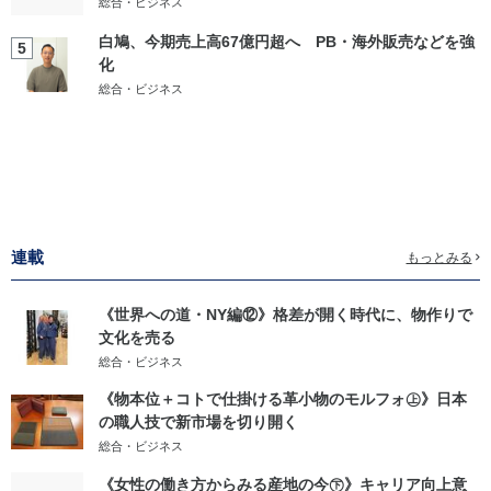
総合・ビジネス
白鳩、今期売上高67億円超へ PB・海外販売などを強
5
化
総合・ビジネス
連載
もっとみる
《世界への道・NY編⑫》格差が開く時代に、物作りで
文化を売る
総合・ビジネス
《物本位＋コトで仕掛ける革小物のモルフォ㊤》日本
の職人技で新市場を切り開く
総合・ビジネス
《女性の働き方からみる産地の今㊦》キャリア向上意