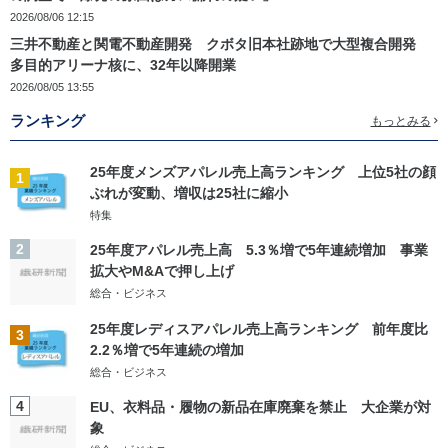
2026/08/06 12:15
三井不動産と関電不動産開発 クボタ旧本社跡地で大型複合開発
多目的アリーナ核に、32年以降開業
2026/08/05 13:55
ランキング
もっとみる
25年度メンズアパレル売上高ランキング 上位5社の顔
1
ぶれが変動、増収は25社に縮小
特集
2
25年度アパレル売上高 5.3％増で5年連続増加 事業
拡大やM&Aで押し上げ
総合・ビジネス
25年度レディスアパレル売上高ランキング 前年度比
3
2.2％増で5年連続の増加
総合・ビジネス
4
EU、衣料品・履物の新品在庫廃棄を禁止 大企業が対
象