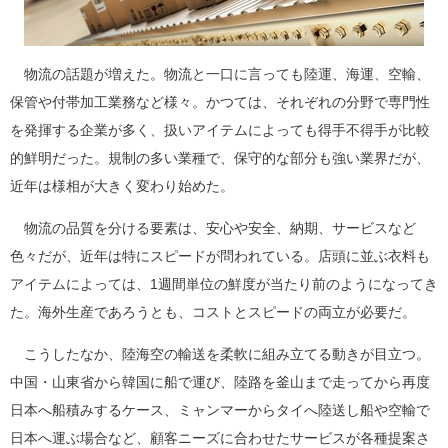
物流の話題が増えた。物流と一口に言っても陸運、海運、空輸、
保管や付帯加工業務など様々。かつては、それぞれの分野で専門性
を発揮する企業が多く、扱いアイテムによっても得手不得手が比較
的鮮明だった。規制の多い業種で、保守的な部分も強い業界だが、
近年は様相が大きく変わり始めた。
物流の品質を分ける要素は、安心や安全、納期、サービスなど
色々だが、近年は特にスピードが問われている。店頭に並ぶ衣料も
アイテムによっては、1週間単位の鮮度が当たり前のようになってき
た。海外生産であろうとも、コストとスピードの両立が必要だ。
こうしたなか、陸海空の輸送を柔軟に組み立てる動きが目立つ。
中国・山東省から韓国に船で運び、陸路を釜山まで走ってから再度
日本へ船積みするケース、ミャンマーからタイへ陸送し船や空輸で
日本へ運ぶ場合など、顧客ニーズに合わせたサービスが各種提案さ