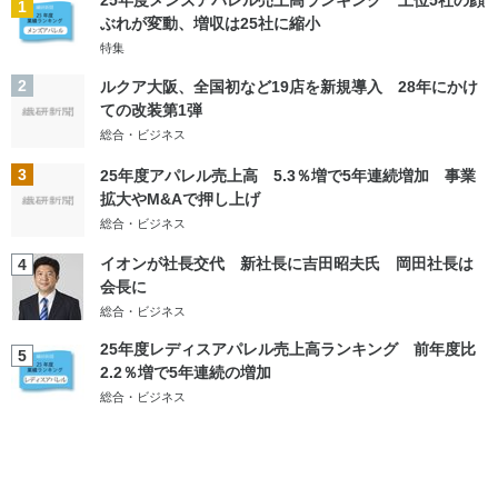
25年度メンズアパレル売上高ランキング 上位5社の顔
1
ぶれが変動、増収は25社に縮小
特集
2
ルクア大阪、全国初など19店を新規導入 28年にかけ
ての改装第1弾
総合・ビジネス
3
25年度アパレル売上高 5.3％増で5年連続増加 事業
拡大やM&Aで押し上げ
総合・ビジネス
イオンが社長交代 新社長に吉田昭夫氏 岡田社長は
4
会長に
総合・ビジネス
25年度レディスアパレル売上高ランキング 前年度比
5
2.2％増で5年連続の増加
総合・ビジネス