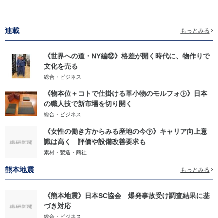
連載
もっとみる
《世界への道・NY編⑫》格差が開く時代に、物作りで
文化を売る
総合・ビジネス
《物本位＋コトで仕掛ける革小物のモルフォ㊤》日本
の職人技で新市場を切り開く
総合・ビジネス
《女性の働き方からみる産地の今㊦》キャリア向上意
識は高く 評価や設備改善要求も
素材・製造・商社
熊本地震
もっとみる
《熊本地震》日本SC協会 爆発事故受け調査結果に基
づき対応
総合・ビジネス