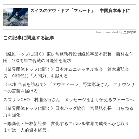
スイスのアウトドア「マムート」 中国資本傘下に
Recommended by
この記事に関連する記事
《繊維トップに聞く》東レ常務執行役員繊維事業本部長 西村友伸
氏 100周年で合繊の可能性を追求
《業界団体トップに聞く》日本オムニチャネル協会 鈴木康弘会
長 AI時代に「人間力」を鍛える
《EC担当者を訪ねて》「アウディーレ」野津彩花さん アナウンサ
ーの言葉を届ける
スズサンCEO 村瀬弘行さん メッセージをより伝えるフェーズへ
《業界団体トップに聞く》日本バッグ協会 宮昌弘会長 自ら売る
力を強化
三陽商会・平林新社長 変化するアパレル業界で成長へかじ取り
まずは「人的資本経営」