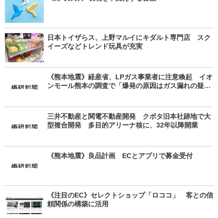
日本トイザらス、上野マルイにキダルト専門店 スク
イーズなどトレンド玩具が充実
《熊本地震》経産省、LPガス事業者に注意喚起 イオ
ンモール熊本の調査で「爆発の原因はガス漏れの疑
い」
三井不動産と関電不動産開発 クボタ旧本社跡地で大
型複合開発 多目的アリーナ核に、32年以降開業
《熊本地震》良品計画 ECとアプリで募金受付
《注目のEC》セレクトショップ「ロココ」 客との信
頼関係の構築に活用