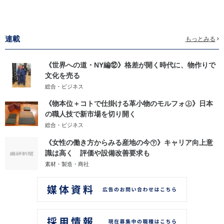
連載
もっとみる
《世界への道・NY編⑫》格差が開く時代に、物作りで
文化を売る
総合・ビジネス
《物本位＋コトで仕掛ける革小物のモルフォ㊤》日本
の職人技で新市場を切り開く
総合・ビジネス
《女性の働き方からみる産地の今㊦》キャリア向上意
識は高く 評価や設備改善要求も
素材・製造・商社