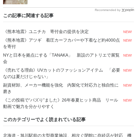
Recommended by
この記事に関連する記事
《熊本地震》ユニチカ 寄付金の提供を決定
NEW!
《熊本地震》アツギ 着圧カーフカバーや下着など約4000点
NEW!
を寄付
NYと日本を拠点にする「TANAKA」 新設のアトリエで展覧
NEW!
会
《売れてる理由》UVカットのファッションアイテム 「必要
NEW!
なのは夏だけじゃない」
副資材卸、メーカー機能を強化 内製化で対応力と独自性に
NEW!
磨き
《この投稿で“バズり”ました》26年春夏ヒット商品 リール
NEW!
動画で魅力を分かりやすく
このカテゴリーでよく読まれている記事
北海道・旭川駅前の大型商業施設、相次ぐ閉館に存続店が対応 機