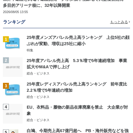
多目的アリーナ核に、32年以降開業
2026/08/05 13:55
ランキング
もっとみる
25年度メンズアパレル売上高ランキング 上位5社の顔
1
ぶれが変動、増収は25社に縮小
特集
2
25年度アパレル売上高 5.3％増で5年連続増加 事業
拡大やM&Aで押し上げ
総合・ビジネス
25年度レディスアパレル売上高ランキング 前年度比
3
2.2％増で5年連続の増加
総合・ビジネス
4
EU、衣料品・履物の新品在庫廃棄を禁止 大企業が対
象
総合・ビジネス
白鳩、今期売上高67億円超へ PB・海外販売などを強
5