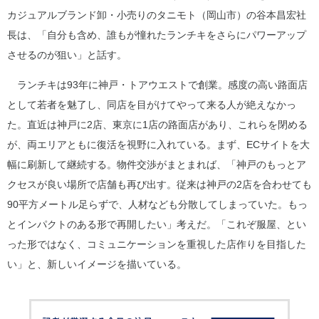
カジュアルブランド卸・小売りのタニモト（岡山市）の谷本昌宏社
長は、「自分も含め、誰もが憧れたランチキをさらにパワーアップ
させるのが狙い」と話す。
ランチキは93年に神戸・トアウエストで創業。感度の高い路面店
として若者を魅了し、同店を目がけてやって来る人が絶えなかっ
た。直近は神戸に2店、東京に1店の路面店があり、これらを閉める
が、両エリアともに復活を視野に入れている。まず、ECサイトを大
幅に刷新して継続する。物件交渉がまとまれば、「神戸のもっとア
クセスが良い場所で店舗も再び出す。従来は神戸の2店を合わせても
90平方メートル足らずで、人材なども分散してしまっていた。もっ
とインパクトのある形で再開したい」考えだ。「これぞ服屋、とい
った形ではなく、コミュニケーションを重視した店作りを目指した
い」と、新しいイメージを描いている。