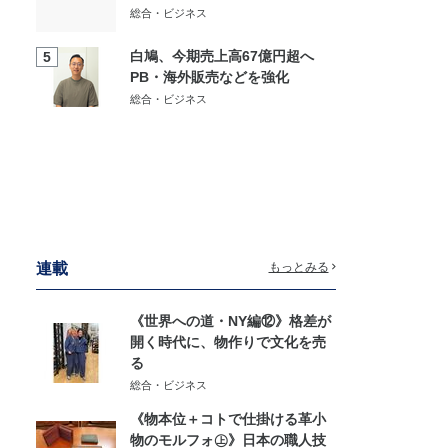
総合・ビジネス
白鳩、今期売上高67億円超へ
5
PB・海外販売などを強化
総合・ビジネス
連載
もっとみる
《世界への道・NY編⑫》格差が
開く時代に、物作りで文化を売
る
総合・ビジネス
《物本位＋コトで仕掛ける革小
物のモルフォ㊤》日本の職人技