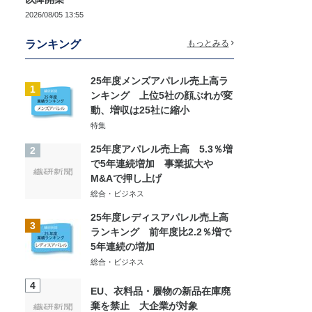
2026/08/05 13:55
ランキング
もっとみる
25年度メンズアパレル売上高ラ
1
ンキング 上位5社の顔ぶれが変
動、増収は25社に縮小
特集
25年度アパレル売上高 5.3％増
2
で5年連続増加 事業拡大や
M&Aで押し上げ
総合・ビジネス
25年度レディスアパレル売上高
3
ランキング 前年度比2.2％増で
5年連続の増加
総合・ビジネス
4
EU、衣料品・履物の新品在庫廃
棄を禁止 大企業が対象