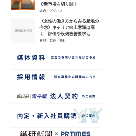
で新市場を切り開く
総合・ビジネス
《女性の働き方からみる産地の
今㊦》キャリア向上意識は高
く 評価や設備改善要求も
素材・製造・商社