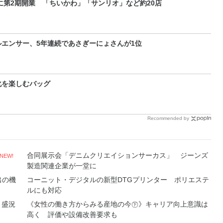
に第2期開業 「ちいかわ」「サンリオ」など約20店
エンサー、5年連続であさぎーにょさんが1位
化を楽しむバッグ
Recommended by
合同展示会「デニムクリエイションサーカス」 ジーンズ
NEW!
製造関連企業が一堂に
出の機
コーニット・デジタルの新型DTGプリンター ポリエステ
ルにも対応
 盛況
《女性の働き方からみる産地の今㊦》キャリア向上意識は
高く 評価や設備改善要求も