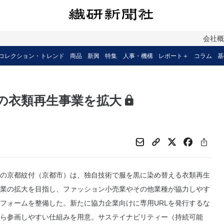
会社
コレクション・トレンド
商品
新興
特集
人事・機構
レポート＋
コラム
基
の衣類再生事業を拡大
の京都紋付（京都市）は、独自技術で服を黒に染め替える衣類再生
業の拡大を目指し、ファッション小売業やその他業種が協力しやす
フォームを整備した。新たに協力企業向けに専用URLを発行するな
ら参画しやすい仕組みを用意。サステイナビリティー（持続可能