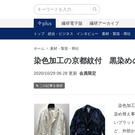
繊研電子版
繊研アーカイブ
トップ
総合・ビジネス
インタビュー
素材・製造・商社
ホーム
素材・製造・商社
染色加工の京都紋付 黒染め
2020/10/29 06:28 更新
会員限定
この記事を保存
染色加工
染め替え事
いプラット
ど、外部か