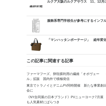
ルクア大阪のルクアサウス 11、12月
服飾系専門学校生が参考にするインフル
「マンハッタンポーテージ」 経年変
この記事に関連する記事
ファーマフーズ、卵殻膜利用の繊維「オボヴェー
ル」拡販 国内外で積極発信
東京でトラノイとデニムPV同時開催 新たな事業創
会に
《NY合同展の日本ブランド》PVニューヨーク7月展
も人気素材にばらつき