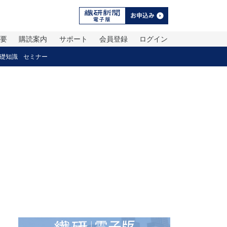
概要
購読案内
サポート
会員登録
ログイン
礎知識
セミナー