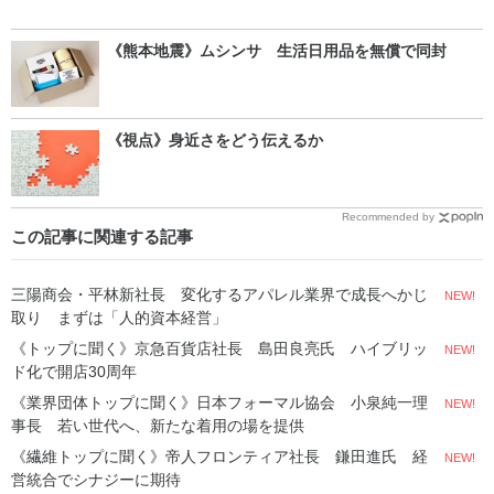
《熊本地震》ムシンサ 生活日用品を無償で同封
《視点》身近さをどう伝えるか
Recommended by
この記事に関連する記事
三陽商会・平林新社長 変化するアパレル業界で成長へかじ
NEW!
取り まずは「人的資本経営」
《トップに聞く》京急百貨店社長 島田良亮氏 ハイブリッ
NEW!
ド化で開店30周年
《業界団体トップに聞く》日本フォーマル協会 小泉純一理
NEW!
事長 若い世代へ、新たな着用の場を提供
《繊維トップに聞く》帝人フロンティア社長 鎌田進氏 経
NEW!
営統合でシナジーに期待