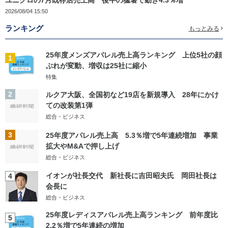
ユニクロの7月既存店売上高 後半の猛暑で動き4.3％増
2026/08/04 15:50
ランキング
もっとみる
25年度メンズアパレル売上高ランキング 上位5社の顔
1
ぶれが変動、増収は25社に縮小
特集
2
ルクア大阪、全国初など19店を新規導入 28年にかけ
ての改装第1弾
総合・ビジネス
3
25年度アパレル売上高 5.3％増で5年連続増加 事業
拡大やM&Aで押し上げ
総合・ビジネス
イオンが社長交代 新社長に吉田昭夫氏 岡田社長は
4
会長に
総合・ビジネス
25年度レディスアパレル売上高ランキング 前年度比
5
2.2％増で5年連続の増加