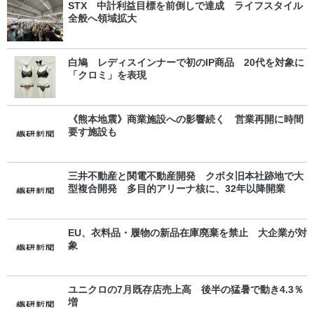
STX 中計利益目標を前倒しで達成 ライフスタイル
全般へ領域拡大
白鳩 レディスインナーで初のIP商品 20代を対象に
「クロミ」を表現
《熊本地震》商業施設への影響続く 営業再開に時間
要す施設も
三井不動産と関電不動産開発 クボタ旧本社跡地で大
型複合開発 多目的アリーナ核に、32年以降開業
EU、衣料品・履物の新品在庫廃棄を禁止 大企業が対
象
ユニクロの7月既存店売上高 後半の猛暑で動き4.3％
増