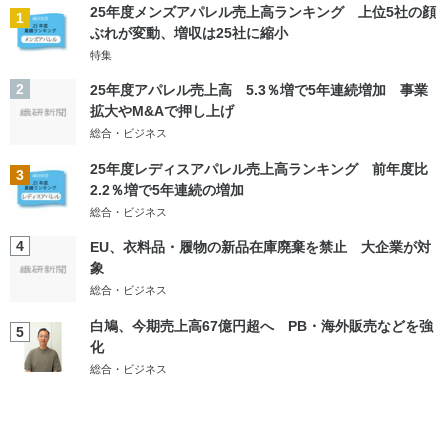
25年度メンズアパレル売上高ランキング 上位5社の顔
1
ぶれが変動、増収は25社に縮小
特集
2
25年度アパレル売上高 5.3％増で5年連続増加 事業
拡大やM&Aで押し上げ
総合・ビジネス
25年度レディスアパレル売上高ランキング 前年度比
3
2.2％増で5年連続の増加
総合・ビジネス
4
EU、衣料品・履物の新品在庫廃棄を禁止 大企業が対
象
総合・ビジネス
白鳩、今期売上高67億円超へ PB・海外販売などを強
5
化
総合・ビジネス