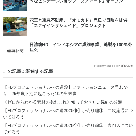
うなビンテージショップ「ヌアアート」オープン
花王と東急不動産、「オモカド」周辺で日陰を提供
「ステイインザシェイド」プロジェクト
日清紡HD インドネシアの繊維事業、縫製を100％外
注化
Recommended by
この記事に関連する記事
【FBプロフェッショナルへの道⑲】ファッションニュース早わか
り 25年度下期に起こった10の出来事
《ゼロからわかる素材のあれこれ》知っておきたい繊維の分類
【FBプロフェッショナルへの道2025⑱】小売り編④ 二次流通につ
いて知ろう
【FBプロフェッショナルへの道2025⑰】小売り編③ 専門店につい
て知ろう