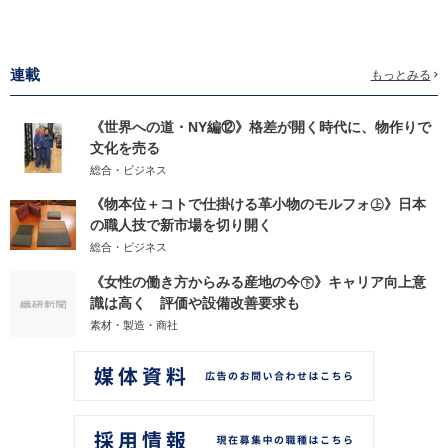
連載
もっとみる
《世界への道・NY編⑫》格差が開く時代に、物作りで
文化を売る
総合・ビジネス
《物本位＋コトで仕掛ける革小物のモルフォ㊤》日本
の職人技で新市場を切り開く
総合・ビジネス
《女性の働き方からみる産地の今㊦》キャリア向上意
識は高く 評価や設備改善要求も
素材・製造・商社