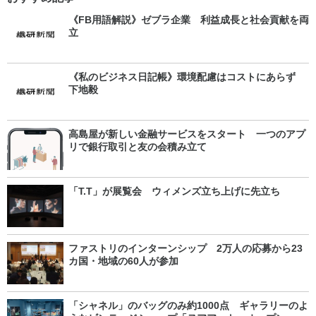
《FB用語解説》ゼブラ企業 利益成長と社会貢献を両
立
《私のビジネス日記帳》環境配慮はコストにあらず
下地毅
高島屋が新しい金融サービスをスタート 一つのアプ
リで銀行取引と友の会積み立て
「T.T」が展覧会 ウィメンズ立ち上げに先立ち
ファストリのインターンシップ 2万人の応募から23
カ国・地域の60人が参加
「シャネル」のバッグのみ約1000点 ギャラリーのよ