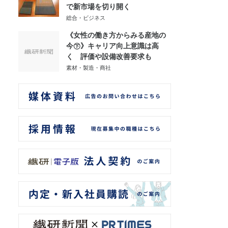
で新市場を切り開く
総合・ビジネス
《女性の働き方からみる産地の
今㊦》キャリア向上意識は高
く 評価や設備改善要求も
素材・製造・商社