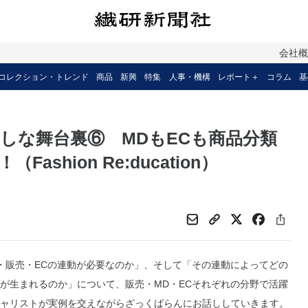
会社
コレクション・トレンド
商品
新興
特集
人事・機構
レポート＋
コラム
基
しな舞台裏⑥ MDもECも商品分類
hion Re:ducation）
・販売・ECの連動が必要なのか」、そして「その連動によってどの
が生まれるのか」について、販売・MD・ECそれぞれの分野で活躍
ャリストが実例を交えながらざっくばらんにお話ししていきます。