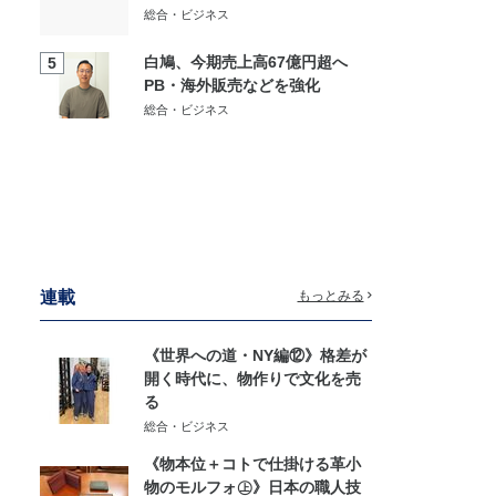
総合・ビジネス
白鳩、今期売上高67億円超へ
5
PB・海外販売などを強化
総合・ビジネス
連載
もっとみる
《世界への道・NY編⑫》格差が
開く時代に、物作りで文化を売
る
総合・ビジネス
《物本位＋コトで仕掛ける革小
物のモルフォ㊤》日本の職人技