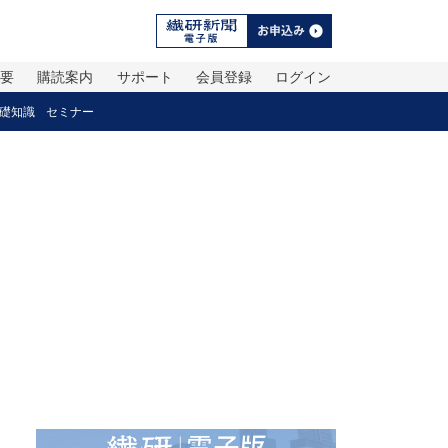
概要
購読案内
サポート
会員登録
ログイン
礎知識
セミナー