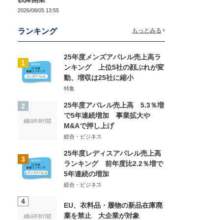
2026/08/05 13:55
ランキング
もっとみる
25年度メンズアパレル売上高ラ
1
ンキング 上位5社の顔ぶれが変
動、増収は25社に縮小
特集
25年度アパレル売上高 5.3％増
2
で5年連続増加 事業拡大や
M&Aで押し上げ
総合・ビジネス
25年度レディスアパレル売上高
3
ランキング 前年度比2.2％増で
5年連続の増加
総合・ビジネス
4
EU、衣料品・履物の新品在庫廃
棄を禁止 大企業が対象