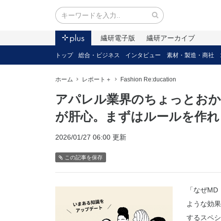
繊研電子版
繊研アーカイブ
トップ
総合・ビジネス
インタビュー
素材・製造・商社
ホーム
レポート＋
Fashion Re:ducation
アパレル業界のちょっとおか
が肝心。まずはルールを作れ！（Fas
2026/01/27 06:00 更新
この記事を保存
「なぜMD
ような効果
するスペシ