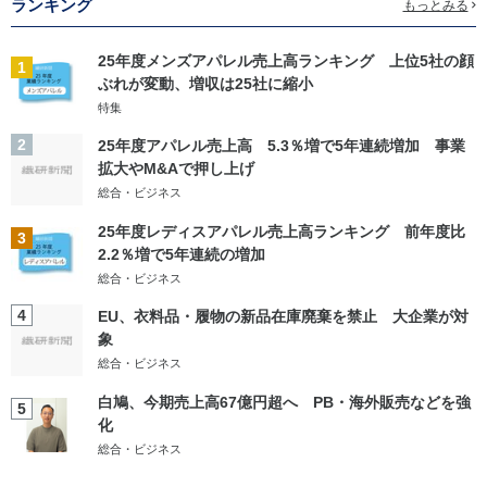
ランキング
もっとみる
25年度メンズアパレル売上高ランキング 上位5社の顔
1
ぶれが変動、増収は25社に縮小
特集
2
25年度アパレル売上高 5.3％増で5年連続増加 事業
拡大やM&Aで押し上げ
総合・ビジネス
25年度レディスアパレル売上高ランキング 前年度比
3
2.2％増で5年連続の増加
総合・ビジネス
4
EU、衣料品・履物の新品在庫廃棄を禁止 大企業が対
象
総合・ビジネス
白鳩、今期売上高67億円超へ PB・海外販売などを強
5
化
総合・ビジネス