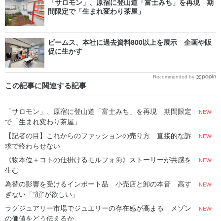
「サロモン」、原宿に登山道「富士みち」を再現 期
間限定で「生まれ変わり茶屋」
ビームス、本社に過去資料800以上を展示 企画や販
促に生かす
Recommended by
この記事に関連する記事
「サロモン」、原宿に登山道「富士みち」を再現 期間限定
NEW!
で「生まれ変わり茶屋」
【記者の目】これからのファッションの売り方 直接的な訴
NEW!
求で終わらせない
《物本位＋コトの仕掛けるモルフォ㊥》ストーリーが共感を
NEW!
生む
為替の影響を受けるインポート品 小売店と卸の本音 高す
NEW!
ぎない「“顔”が欲しい」
ラグジュアリー市場でジュエリーの存在感が高まる メゾン
NEW!
の価値をどう伝えるか