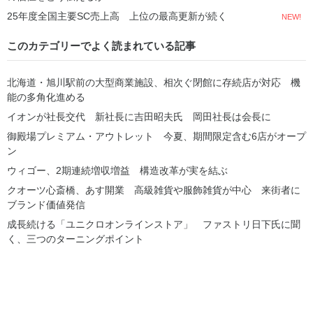
25年度全国主要SC売上高 上位の最高更新が続く
NEW!
このカテゴリーでよく読まれている記事
北海道・旭川駅前の大型商業施設、相次ぐ閉館に存続店が対応 機
能の多角化進める
イオンが社長交代 新社長に吉田昭夫氏 岡田社長は会長に
御殿場プレミアム・アウトレット 今夏、期間限定含む6店がオープ
ン
ウィゴー、2期連続増収増益 構造改革が実を結ぶ
クオーツ心斎橋、あす開業 高級雑貨や服飾雑貨が中心 来街者に
ブランド価値発信
成長続ける「ユニクロオンラインストア」 ファストリ日下氏に聞
く、三つのターニングポイント