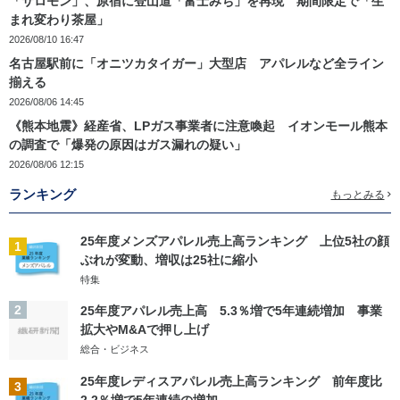
「サロモン」、原宿に登山道「富士みち」を再現 期間限定で「生
まれ変わり茶屋」
2026/08/10 16:47
名古屋駅前に「オニツカタイガー」大型店 アパレルなど全ライン
揃える
2026/08/06 14:45
《熊本地震》経産省、LPガス事業者に注意喚起 イオンモール熊本
の調査で「爆発の原因はガス漏れの疑い」
2026/08/06 12:15
ランキング
もっとみる
25年度メンズアパレル売上高ランキング 上位5社の顔
1
ぶれが変動、増収は25社に縮小
特集
2
25年度アパレル売上高 5.3％増で5年連続増加 事業
拡大やM&Aで押し上げ
総合・ビジネス
25年度レディスアパレル売上高ランキング 前年度比
3