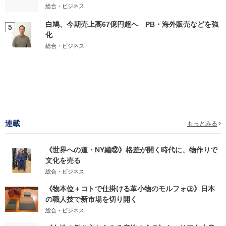
総合・ビジネス
白鳩、今期売上高67億円超へ PB・海外販売などを強
5
化
総合・ビジネス
連載
もっとみる
《世界への道・NY編⑫》格差が開く時代に、物作りで
文化を売る
総合・ビジネス
《物本位＋コトで仕掛ける革小物のモルフォ㊤》日本
の職人技で新市場を切り開く
総合・ビジネス