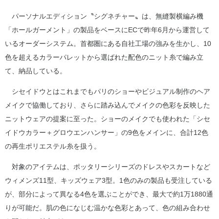
パーソナルエディション〝シグネチャー〟は、無縫製横編み機
「ホールガーメント」の製品をベースにECで昨年6月から運営して
いるオーダーシステム。首都圏にある自社工場の強みを生かし、10
色を超えるカラーパレットから選ばれた配色のニット糸で編み立
て、納品している。
シセイドウとはこれまでもパリのショーやビジュアル制作のヘア
メイクで協働しており、さらに踏み込んでメイクの色彩を反映した
ニットウェアの提案に至った。ショーのメイクでも使われた「シセ
イドウカラー＋グロウエンハンサー」の9色をメインに、合計12色
の再生ポリエステル糸を扱う。
対象のアイテムは、ポッタリーシリーズのドレスやスカートなど
ウィメンズ11型、キッズウェア3型。1色のみの製品も受注している
が、部分によって異なる4色を選ぶことができ、最大で約1万1880通
りが可能だ。肌の色になじむ温かな色彩とあって、色の組み合わせ