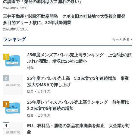
の調査で「爆発の原因はガス漏れの疑い」
2026/08/06 12:15
三井不動産と関電不動産開発 クボタ旧本社跡地で大型複合開発
多目的アリーナ核に、32年以降開業
2026/08/05 13:55
ランキング
もっとみる
25年度メンズアパレル売上高ランキング 上位5社の顔
1
ぶれが変動、増収は25社に縮小
特集
2
25年度アパレル売上高 5.3％増で5年連続増加 事業
拡大やM&Aで押し上げ
総合・ビジネス
25年度レディスアパレル売上高ランキング 前年度比
3
2.2％増で5年連続の増加
総合・ビジネス
4
EU、衣料品・履物の新品在庫廃棄を禁止 大企業が対
象