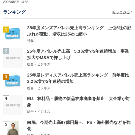
2026/08/05 13:55
ランキング
もっとみる
25年度メンズアパレル売上高ランキング 上位5社の顔
1
ぶれが変動、増収は25社に縮小
特集
2
25年度アパレル売上高 5.3％増で5年連続増加 事業
拡大やM&Aで押し上げ
総合・ビジネス
25年度レディスアパレル売上高ランキング 前年度比
3
2.2％増で5年連続の増加
総合・ビジネス
4
EU、衣料品・履物の新品在庫廃棄を禁止 大企業が対
象
総合・ビジネス
白鳩、今期売上高67億円超へ PB・海外販売などを強
5
化