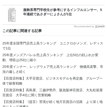
服飾系専門学校生が参考にするインフルエンサー、5
年連続であさぎーにょさんが1位
Recommended by
この記事に関連する記事
25年度全国専門店売上高ランキング ユニクロがメンズ、レディス
で1位
25年度メンズアパレル売上高ランキング 上位5社の顔ぶれが変
動、増収は25社に縮小
25年度インナー、レッグウェア売上高ランキング 物価高直撃、市
況の厳しさ続く
【百貨店特集】大手百貨店、ビジネスモデルを再定義 グループ一
体で顧客戦略
【百貨店特集】高島屋、三越伊勢丹、阪急阪神百貨店、大丸松坂屋
百貨店 大手4社に聞く営業戦略
【百貨店特集】《提言》苦境が続く地方百貨店の活路 より深く地
元に入って連携を