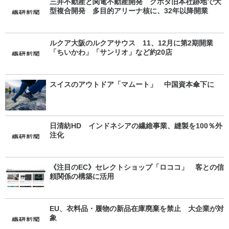
三井不動産と関電不動産開発 クボタ旧本社跡地で大
型複合開発 多目的アリーナ核に、32年以降開業
ルクア大阪のルクアサウス 11、12月に第2期開業
「ちいかわ」「サンリオ」など約20店
スイスのアウトドア「マムート」 中国資本傘下に
日清紡HD インドネシアの繊維事業、縫製を100％外
注化
《注目のEC》セレクトショップ「ロココ」 客との信
頼関係の構築に活用
EU、衣料品・履物の新品在庫廃棄を禁止 大企業が対
象