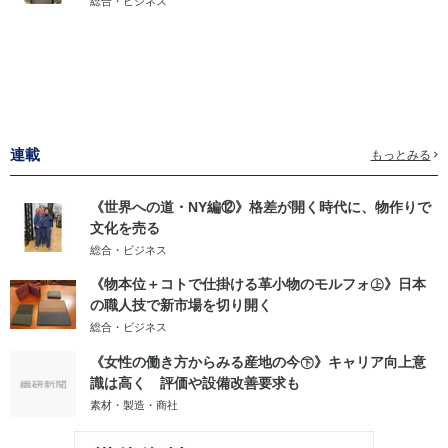
総合・ビジネス
連載
もっとみる
《世界への道・NY編⑫》格差が開く時代に、物作りで
文化を売る
総合・ビジネス
《物本位＋コトで仕掛ける革小物のモルフォ㊤》日本
の職人技で新市場を切り開く
総合・ビジネス
《女性の働き方からみる産地の今㊦》キャリア向上意
識は高く 評価や設備改善要求も
素材・製造・商社