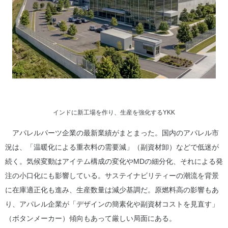
インドに新工場を作り、生産を強化するYKK
アパレルパーツ企業の最新業績がまとまった。国内のアパレル市
況は、「温暖化による重衣料の需要減」（副資材卸）などで低迷が
続く。気候変動はアイテム構成の変化やMDの細分化、それによる発
注の小口化にも影響している。サステイナビリティーの潮流を背景
に在庫適正化も進み、生産数量は減少基調だ。原燃料高の影響もあ
り、アパレル企業が「デザインの簡素化や副資材コストを見直す」
（ボタンメーカー）傾向もあって厳しい局面にある。